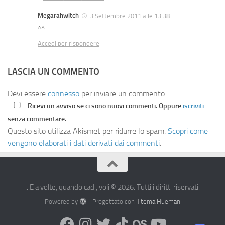
Megarahwitch
3 Settembre 2011 alle 13:38
^^
Accedi per rispondere
LASCIA UN COMMENTO
Devi essere
connesso
per inviare un commento.
Ricevi un avviso se ci sono nuovi commenti. Oppure
iscriviti
senza commentare.
Questo sito utilizza Akismet per ridurre lo spam.
Scopri come
vengono elaborati i dati derivati dai commenti
.
...E a volte, quando cadi, voli © 2026. Tutti i diritti riservati.
Powered by
- Progettato con il
tema Hueman