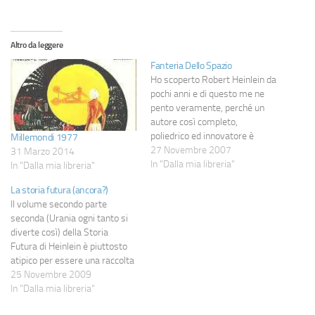
Altro da leggere
Fanteria Dello Spazio
Ho scoperto Robert Heinlein da
pochi anni e di questo me ne
pento veramente, perché un
autore così completo,
poliedrico ed innovatore è
Millemondi 1977
davvero difficile da trovare: se
27 Novembre 2007
31 Marzo 2014
consideriamo che molti suoi
In "Dalla mia libreria"
In "Dalla mia libreria"
libri, scritti a partire dal 1950,
La storia futura (ancora?)
sono tuttora freschi, fruibili e,
Il volume secondo parte
soprattutto, attuali ci
seconda (Urania ogni tanto si
possiamo rendere conto
diverte così) della Storia
della…
Futura di Heinlein è piuttosto
atipico per essere una raccolta
di racconti: all"interno, infatti,
25 Novembre 2009
troviamo in realtà un solo
In "Dalla mia libreria"
racconto ("Disadattato"),