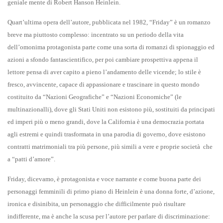
geniale mente di Robert Hanson Heinlein.
Quart’ultima opera dell’autore, pubblicata nel 1982, “Friday” è un romanzo
breve ma piuttosto complesso: incentrato su un periodo della vita
dell’omonima protagonista parte come una sorta di romanzi di spionaggio ed
azioni a sfondo fantascientifico, per poi cambiare prospettiva appena il
lettore pensa di aver capito a pieno l’andamento delle vicende; lo stile è
fresco, avvincente, capace di appassionare e trascinare in questo mondo
costituito da “Nazioni Geografiche” e “Nazioni Economiche” (le
multinazionalli), dove gli Stati Uniti non esistono più, sostituiti da principati
ed imperi più o meno grandi, dove la California è una democrazia portata
agli estremi e quindi trasformata in una parodia di governo, dove esistono
contratti matrimoniali tra più persone, più simili a vere e proprie società che
a “patti d’amore”.
Friday, dicevamo, è protagonista e voce narrante e come buona parte dei
personaggi femminili di primo piano di Heinlein è una donna forte, d’azione,
ironica e disinibita, un personaggio che difficilmente può risultare
indifferente, ma è anche la scusa per l’autore per parlare di discriminazione: