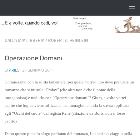
Salta al contenuto
DALLA MIA LIBRERIA
/
ROBERT A. HEINLEIN
Operazione Domani
DI
ARIES
·
24 GENNAIO 2011
Cominciamo con la solita lamentela: per quale motivo uno deve prendere un
romanzo che si intitola “Friday” (che altri non è che il nome della
protagonista) e tradurlo con “Operazione domani”? Giuro, a volte vorrei
capire che logica viene utilizzata, ma immagino che sia la stessa applicata
agli “Occhi del cuore” dal regista René (citazione da
Boris
, non si fosse
capito).
Dopo questo piccolo sfogo parliamo del romanzo, l’ennesimo viaggio nella