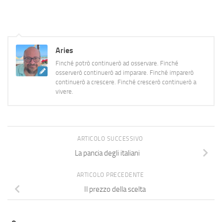
carino ma niente di più ed un
romanzo breve ("Se continua
così") che risulta essere,
invece,…
Aries
Finché potrò continuerò ad osservare. Finché
osserverò continuerò ad imparare. Finché imparerò
continuerò a crescere. Finché crescerò continuerò a
vivere.
ARTICOLO SUCCESSIVO
La pancia degli italiani
ARTICOLO PRECEDENTE
Il prezzo della scelta