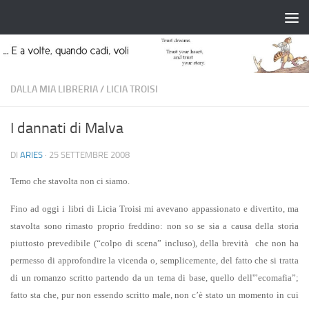
Salta al contenuto
DALLA MIA LIBRERIA
/
LICIA TROISI
I dannati di Malva
DI
ARIES
·
25 SETTEMBRE 2008
Temo che stavolta non ci siamo.
Fino ad oggi i libri di Licia Troisi mi avevano appassionato e divertito, ma
stavolta sono rimasto proprio freddino: non so se sia a causa della storia
piuttosto prevedibile (“colpo di scena” incluso), della brevità che non ha
permesso di approfondire la vicenda o, semplicemente, del fatto che si tratta
di un romanzo scritto partendo da un tema di base, quello dell'”ecomafia”;
fatto sta che, pur non essendo scritto male, non c’è stato un momento in cui