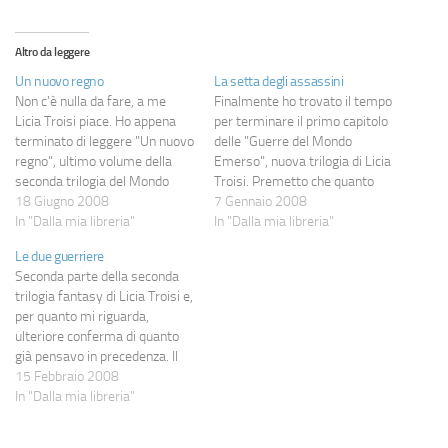
Altro da leggere
Un nuovo regno
La setta degli assassini
Non c'è nulla da fare, a me
Finalmente ho trovato il tempo
Licia Troisi piace. Ho appena
per terminare il primo capitolo
terminato di leggere "Un nuovo
delle "Guerre del Mondo
regno", ultimo volume della
Emerso", nuova trilogia di Licia
seconda trilogia del Mondo
Troisi. Premetto che quanto
Emerso, e da tempo non mi
18 Giugno 2008
seguirà è il giudizio di un
7 Gennaio 2008
capitava di cercare di rubare i
In "Dalla mia libreria"
acerbo del fantasy, per cui
In "Dalla mia libreria"
minuti ad altri miei impegni per
molti puristi potrebbero
Le due guerriere
poter leggere le ultime pagine
storcere il naso: fatto sta che
Seconda parte della seconda
del romanzo.…
questo primo nuovo romanzo
trilogia fantasy di Licia Troisi e,
non mi è…
per quanto mi riguarda,
ulteriore conferma di quanto
già pensavo in precedenza. Il
romanzo è piacevole, scorre
15 Febbraio 2008
perfettamente e fa crescere i
In "Dalla mia libreria"
personaggi, portandoli certe
volte anche in direzioni non del