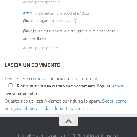
Accedi per rispondere
Aries
26 Settembre 2008 alle 13:32
@Nike: magari poi a te piace 🙂
@Megarah: tu ti diverti a distruggere le mie speranze,
ammettilo 😛
Accedi per rispondere
LASCIA UN COMMENTO
Devi essere
connesso
per inviare un commento.
Ricevi un avviso se ci sono nuovi commenti. Oppure
iscriviti
senza commentare.
Questo sito utilizza Akismet per ridurre lo spam.
Scopri come
vengono elaborati i dati derivati dai commenti
.
...E a volte, quando cadi, voli © 2026. Tutti i diritti riservati.