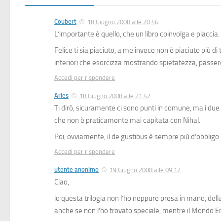
Coubert
18 Giugno 2008 alle 20:46
L’importante è quello, che un libro coinvolga e piaccia.
Felice ti sia piaciuto, a me invece non è piaciuto più 
interiori che esorcizza mostrando spietatezza, passe
Accedi per rispondere
Aries
18 Giugno 2008 alle 21:42
Ti dirò, sicuramente ci sono punti in comune, ma i due
che non è praticamente mai capitata con Nihal.
Poi, ovviamente, il de gustibus è sempre più d’obbligo
Accedi per rispondere
utente anonimo
19 Giugno 2008 alle 09:12
Ciao,
io questa trilogia non l’ho neppure presa in mano, della 
anche se non l’ho trovato speciale, mentre il Mondo 