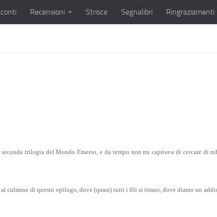
conti
Recensioni
Strisce
Segnalibri
Ringraziamenti
econda trilogia del Mondo Emerso, e da tempo non mi capitava di cercare di rubar
al culmine di questo epilogo, dove (quasi) tutti i fili si tirano, dove diamo un addio