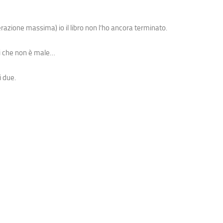
erazione massima) io il libro non l’ho ancora terminato.
ei che non è male…
i due.