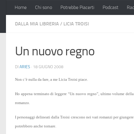
Home
Chi sono
Potrebbe Piacerti
Podcast
Rac
Salta al contenuto
DALLA MIA LIBRERIA
/
LICIA TROISI
Un nuovo regno
DI
ARIES
·
18 GIUGNO 2008
Non c’è nulla da fare, a me Licia Troisi piace.
Ho appena terminato di leggere “Un nuovo regno”, ultimo volume della s
romanzo.
I personaggi delineati dalla Troisi crescono nei vari romanzi per giungere 
potrebbero anche tornare.