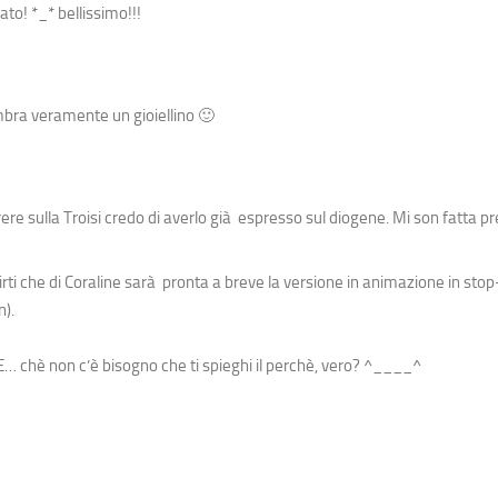
to! *_* bellissimo!!!
mbra veramente un gioiellino 🙂
ere sulla Troisi credo di averlo già espresso sul diogene. Mi son fatta p
irti che di Coraline sarà pronta a breve la versione in animazione in st
n).
… chè non c’è bisogno che ti spieghi il perchè, vero? ^____^