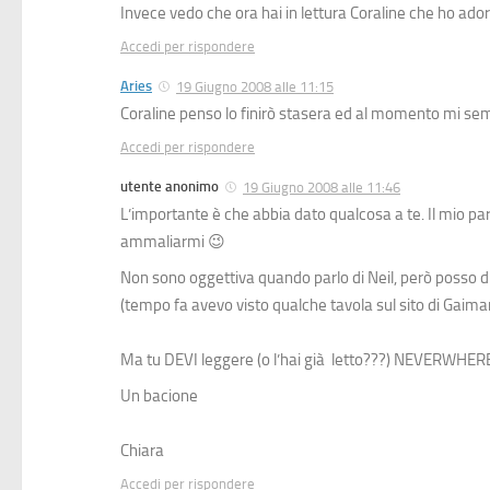
Invece vedo che ora hai in lettura
Coraline
che ho adora
Accedi per rispondere
Aries
19 Giugno 2008 alle 11:15
Coraline penso lo finirò stasera ed al momento mi se
Accedi per rispondere
utente anonimo
19 Giugno 2008 alle 11:46
L’importante è che abbia dato qualcosa a te. Il mio par
ammaliarmi 😉
Non sono oggettiva quando parlo di Neil, però posso d
(tempo fa avevo visto qualche tavola sul sito di Gaima
Ma tu DEVI leggere (o l’hai già letto???) NEVERWHERE
Un bacione
Chiara
Accedi per rispondere