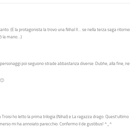
di tanto. (E la protagonista la trovo una Nihal II… se nella terza saga rit
rò la mano…)
 personaggi poi seguono strade abbastanza diverse: Dubhe, alla fine, nel
 🙂
Troisi ho letto la prima trilogia (Nihal) e
La ragazza drago
. Quest’ultimo
Emerso mi ha annoiato parecchio. Confermo il de gustibus! ^_^