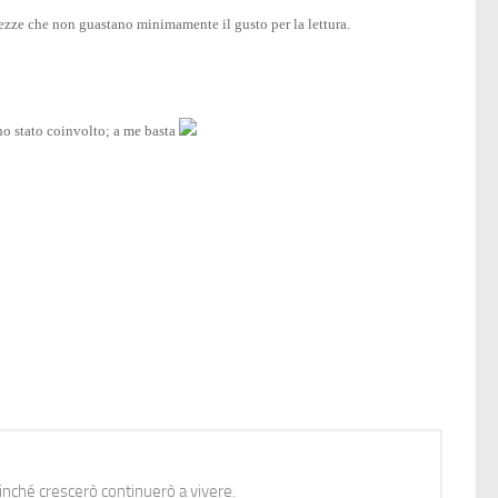
ezze che non guastano minimamente il gusto per la lettura.
no stato coinvolto; a me basta
nché crescerò continuerò a vivere.