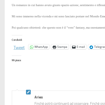
Un romanzo in cui hanno avuto giusto spazio azione, sentimento e riflessi
Mi sono immerso nella vicenda e mi sono lasciato portare nel Mondo Eme
Poi qualcuno obietterà che questo non è il “vero” fantasy, ma onestament
Condividi:
WhatsApp
Stampa
E-mail
Telegr
Tweet
Mi piace:
Aries
Finché potrò continuerò ad osservare. Finché oss