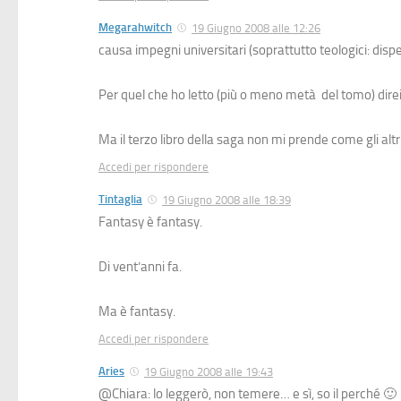
Megarahwitch
19 Giugno 2008 alle 12:26
causa impegni universitari (soprattutto teologici: disp
Per quel che ho letto (più o meno metà del tomo) dir
Ma il terzo libro della saga non mi prende come gli altr
Accedi per rispondere
Tintaglia
19 Giugno 2008 alle 18:39
Fantasy è fantasy.
Di vent’anni fa.
Ma è fantasy.
Accedi per rispondere
Aries
19 Giugno 2008 alle 19:43
@Chiara: lo leggerò, non temere… e sì, so il perché 🙂