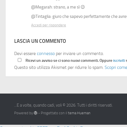
@Megarah: strano, a me sì 😉
@Tintaglia: giuro che sapevo perfettamente che avres
Accedi per rispondere
LASCIA UN COMMENTO
Devi essere
connesso
per inviare un commento.
Ricevi un avviso se ci sono nuovi commenti. Oppure
iscriviti
Questo sito utilizza Akismet per ridurre lo spam.
Scopri come
...E a volte, quando cadi, voli © 2026. Tutti i diritti riservati.
Powered by
- Progettato con il
tema Hueman