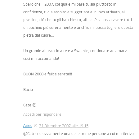
Spero che il 2007, col quale mi pare tu sia piuttosto in
confidenza, ti dia ascolto e suggerisca al nuovo arrivato, al
pivellino, ciò che tu gli hai chiesto, affinché si possa vivere tutti
un pochino più serenamente e anch’io mi possa togliere questa
pietra dal cuore…
Un grande abbraccio a te e a Sweetie, continuate ad amarvi
così mi raccomando!
BUON 2008 e felice serata!!!
Bacio
Cate 😉
Accedi per rispondere
Aries
31 Dicembre 2007 alle 19:15
@Cate: ed ovviamente una delle prime persone a cui mi riferivo