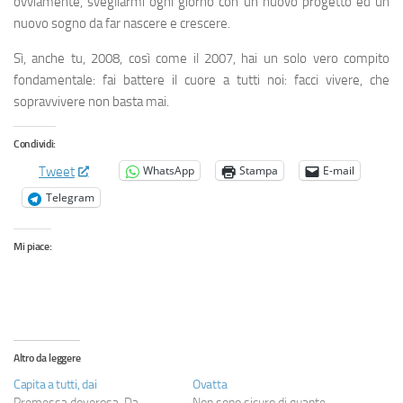
ovviamente, svegliarmi ogni giorno con un nuovo progetto ed un
nuovo sogno da far nascere e crescere.
Sì, anche tu, 2008, così come il 2007, hai un solo vero compito
fondamentale: fai battere il cuore a tutti noi: facci vivere, che
sopravvivere non basta mai.
Condividi:
WhatsApp
Stampa
E-mail
Tweet
Telegram
Mi piace:
Altro da leggere
Capita a tutti, dai
Ovatta
Premessa doverosa. Da
Non sono sicuro di quante