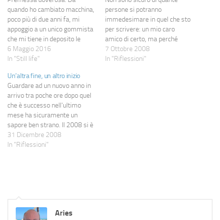
quando ho cambiato macchina,
persone si potranno
poco più di due anni fa, mi
immedesimare in quel che sto
appoggio a un unico gommista
per scrivere: un mio caro
che mi tiene in deposito le
amico di certo, ma perché
gomme da neve d'estate e
6 Maggio 2016
parlo di una caratteristica che
7 Ottobre 2008
viceversa. Quando ho
In "Still life"
condividiamo e che
In "Riflessioni"
comprato la macchina mi sono
probabilmente ci ha uniti anche
Un’altra fine, un altro inizio
stati dati due set di gomme
più di quanto già non
Guardare ad un nuovo anno in
che, quindi, non hanno mai
saremmo stati di natura. Mi
arrivo tra poche ore dopo quel
visto…
capita di pensarci tante…
che è successo nell'ultimo
mese ha sicuramente un
sapore ben strano. Il 2008 si è
dimostrato un anno bastardo:
31 Dicembre 2008
accolto coi migliori propositi è
In "Riflessioni"
riuscito a colpire e distruggere
ciò che non sembrava poter
essere messo in discussione.
…
Aries