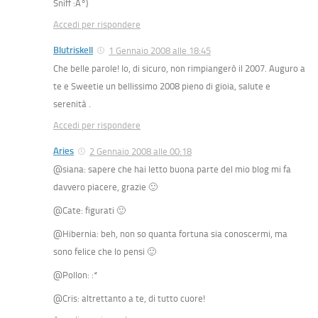
Sniff :Â°)
Accedi per rispondere
Blutriskell
1 Gennaio 2008 alle 18:45
Che belle parole! Io, di sicuro, non rimpiangerò il 2007. Auguro a
te e Sweetie un bellissimo 2008 pieno di gioia, salute e
serenità .
Accedi per rispondere
Aries
2 Gennaio 2008 alle 00:18
@siana: sapere che hai letto buona parte del mio blog mi fa
davvero piacere, grazie 🙂
@Cate: figurati 🙂
@Hibernia: beh, non so quanta fortuna sia conoscermi, ma
sono felice che lo pensi 🙂
@Pollon: :*
@Cris: altrettanto a te, di tutto cuore!