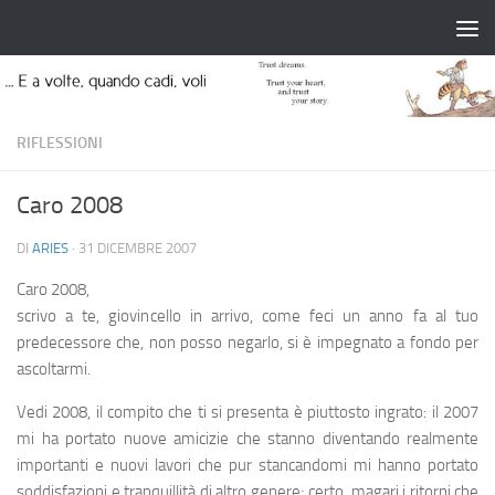
Salta al contenuto
RIFLESSIONI
Caro 2008
DI
ARIES
·
31 DICEMBRE 2007
Caro 2008,
scrivo a te, giovincello in arrivo, come feci un anno fa al tuo
predecessore che, non posso negarlo, si è impegnato a fondo per
ascoltarmi.
Vedi 2008, il compito che ti si presenta è piuttosto ingrato: il 2007
mi ha portato nuove amicizie che stanno diventando realmente
importanti e nuovi lavori che pur stancandomi mi hanno portato
soddisfazioni e tranquillità di altro genere; certo, magari i ritorni che