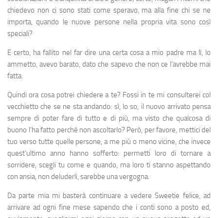
chiedevo non ci sono stati come speravo, ma alla fine chi se ne
importa, quando le nuove persone nella propria vita sono così
speciali?
E certo, ha fallito nel far dire una certa cosa a mio padre ma lì, lo
ammetto, avevo barato, dato che sapevo che non ce l’avrebbe mai
fatta.
Quindi ora cosa potrei chiedere a te? Fossi in te mi consulterei col
vecchietto che se ne sta andando: sì, lo so, il nuovo arrivato pensa
sempre di poter fare di tutto e di più, ma visto che qualcosa di
buono l’ha fatto perché non ascoltarlo? Però, per favore, mettici del
tuo verso tutte quelle persone, a me più o meno vicine, che invece
quest’ultimo anno hanno sofferto: permetti loro di tornare a
sorridere, scegli tu come e quando, ma loro ti stanno aspettando
con ansia, non deluderli, sarebbe una vergogna.
Da parte mia mi basterà continuare a vedere Sweetie felice, ad
arrivare ad ogni fine mese sapendo che i conti sono a posto ed,