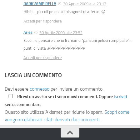
DARKVAMPIRELLA
30 Aprile 2009 alle 23:13
Hihihi… piccoli pelosetti bisognosi di affetto! 😉
Accedi per rispondere
Aries
30 Aprile 2009 alle 23:52
Ecco… e pensare che io li chiamo “panzoni pelosi rompipalle”…
punti di vista :PPPPPPPPPPPPPPP
Accedi per rispondere
LASCIA UN COMMENTO
Devi essere
connesso
per inviare un commento.
Ricevi un avviso se ci sono nuovi commenti. Oppure
iscriviti
senza commentare.
Questo sito utilizza Akismet per ridurre lo spam.
Scopri come
vengono elaborati i dati derivati dai commenti
.