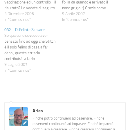
vaccinazione ed un controllo... il
follia da quando è arrivato il
risultato? Lo vedete di seguito
nano grigio. :) Grazie come
nella solita splendida
3 Dicembre 2006
sempre ad Ombre, che è ogni
9 Aprile 2007
interpretazione di Ombre, che
In "Comics r us"
volta più bravo :)
In "Comics r us"
ringrazio anche più del solito
032 – Di Felini e Zanzare
per lo sbattimento nel
Se qualcuno dovesse aver
posizionare i dialoghi. Buona
pensato fino ad oggi che Stitch
lettura :)
è il solo felino di casa a far
danni, questa striscia
contribuirà a farlo
ricredere,Â voi che ne dite? :)
9 Luglio 2007
In "Comics r us"
Aries
Finché potrò continuerò ad osservare. Finché
osserverò continuerò ad imparare. Finché imparerò
continuerò a crescere. Finché crescerò continuerò a