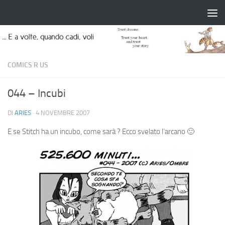
Salta al contenuto
COMICS R US
044 – Incubi
DI
ARIES
·
4 NOVEMBRE 2007
E se Stitch ha un incubo, come sarà ? Ecco svelato l’arcano 🙂