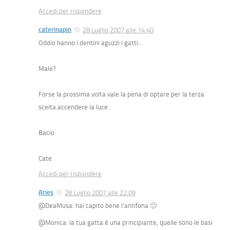
Accedi per rispondere
caterinapin
28 Luglio 2007 alle 14:40
Oddio hanno i dentini aguzzi i gatti…
Male?
Forse la prossima volta vale la pena di optare per la terza
scelta:accendere la luce.
Bacio
Cate
Accedi per rispondere
Aries
28 Luglio 2007 alle 22:09
@DeaMusa: hai capito bene l’antifona 🙂
@Monica: la tua gatta è una principiante, quelle sono le basi