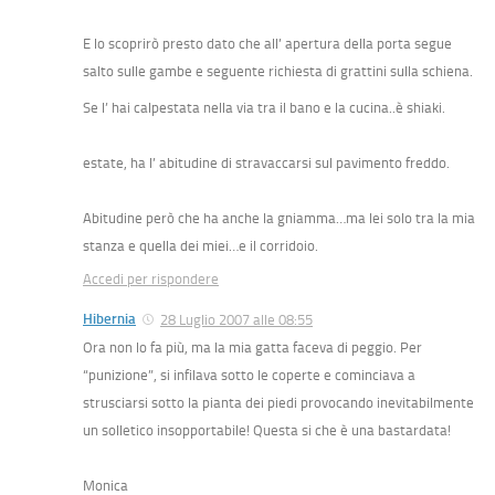
E lo scoprirò presto dato che all’ apertura della porta segue
salto sulle gambe e seguente richiesta di grattini sulla schiena.
Se l’ hai calpestata nella via tra il bano e la cucina..è shiaki.
estate, ha l’ abitudine di stravaccarsi sul pavimento freddo.
Abitudine però che ha anche la gniamma…ma lei solo tra la mia
stanza e quella dei miei…e il corridoio.
Accedi per rispondere
Hibernia
28 Luglio 2007 alle 08:55
Ora non lo fa più, ma la mia gatta faceva di peggio. Per
“punizione”, si infilava sotto le coperte e cominciava a
strusciarsi sotto la pianta dei piedi provocando inevitabilmente
un solletico insopportabile! Questa si che è una bastardata!
Monica