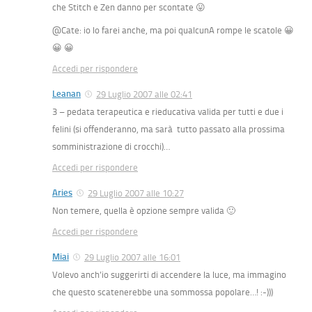
che Stitch e Zen danno per scontate 😛
@Cate: io lo farei anche, ma poi qualcunA rompe le scatole 😀
😀 😀
Accedi per rispondere
Leanan
29 Luglio 2007 alle 02:41
3 – pedata terapeutica e rieducativa valida per tutti e due i
felini (si offenderanno, ma sarà tutto passato alla prossima
somministrazione di crocchi)…
Accedi per rispondere
Aries
29 Luglio 2007 alle 10:27
Non temere, quella è opzione sempre valida 🙂
Accedi per rispondere
Miai
29 Luglio 2007 alle 16:01
Volevo anch’io suggerirti di accendere la luce, ma immagino
che questo scatenerebbe una sommossa popolare…! :-)))