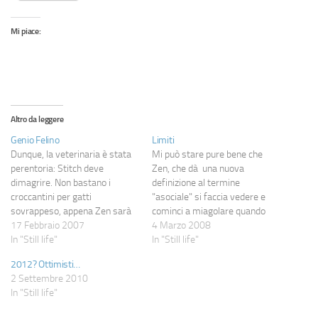
Mi piace:
Altro da leggere
Genio Felino
Limiti
Dunque, la veterinaria è stata
Mi può stare pure bene che
perentoria: Stitch deve
Zen, che dà una nuova
dimagrire. Non bastano i
definizione al termine
croccantini per gatti
"asociale" si faccia vedere e
sovrappeso, appena Zen sarà
cominci a miagolare quando
grande a sufficienza da non
17 Febbraio 2007
più gli fa comodo: è un felino, è
4 Marzo 2008
essere penalizzato dalla cosa,
In "Still life"
normale. Accetto pure che
In "Still life"
si passerà direttamente agli
Stitch mi guardi negli occhi e
2012? Ottimisti…
Obesity. A parte la tristezza
mi lanci delle miagolate
2 Settembre 2010
della cosa in sé, ci è pure
arroganti che dicono "ti
In "Still life"
arrivato il consiglio su come
muovi…
comportarci…