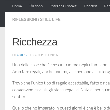
Home
Chi sono
Potrebbe Piacerti
Podcast
Rac
Salta al contenuto
RIFLESSIONI
/
STILL LIFE
Ricchezza
DI
ARIES
·
13 AGOSTO 2016
Una delle cose che è cresciuta in me negli ultimi anni è
Amo fare regali, anche minimi, alle persone a cui tengo
Trovo che l’unico tipo di regalo accettabile, fatto o ric
convenzioni sociali: gli stessi regali di Natale, per q
sentito.
Quello che ho imparato in questi giorni è che è bello 