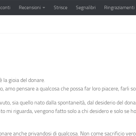
conti
Recensioni
Strisce
Segnalibri
Ringraziamenti
 la gioia del donare.
, amo pensare a qualcosa che possa far loro piacere, farli sorr
evuto, sia quello nato dalla spontaneità, dal desiderio del dona
uanto mi riguarda, vengono fatto solo a chi desidero e solo se 
donare anche privandosi di qualcosa. Non come sacrificio ver