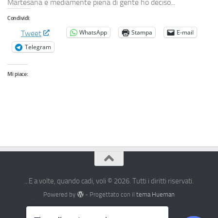
Martesana è mediamente piena di gente ho deciso...
Condividi:
WhatsApp
Stampa
E-mail
Tweet
Telegram
Mi piace:
...E a volte, quando cadi, voli © 2026. Tutti i diritti riservati.
Powered by
- Progettato con il
tema Hueman