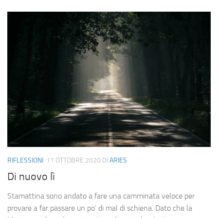
RIFLESSIONI
11 OTTOBRE 2020
DI
ARIES
Di nuovo lì
Stamattina sono andato a fare una camminata veloce per
provare a far passare un po’ di mal di schiena. Dato che la