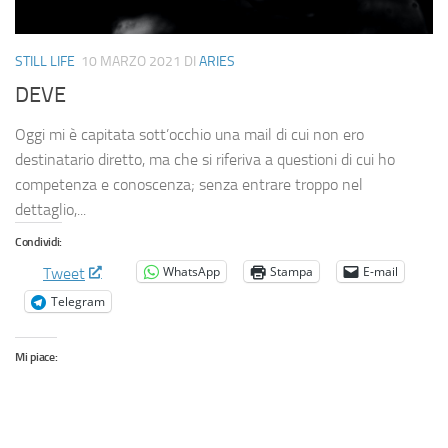
STILL LIFE
10 MARZO 2021
DI
ARIES
DEVE
Oggi mi è capitata sott’occhio una mail di cui non ero
destinatario diretto, ma che si riferiva a questioni di cui ho
competenza e conoscenza; senza entrare troppo nel
dettaglio,...
Condividi:
WhatsApp
Stampa
E-mail
Tweet
Telegram
Mi piace: