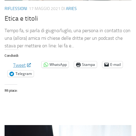
RIFLESSIONI
17 MAGGIO 2021
DI
ARIES
Etica e titoli
Tempo fa, si parla di giugno/luglio, una persona in contatto con
una (allora) amica mi chiese delle dritte per un podcast che
stava per mettere on line: lei fa e...
Condividi:
WhatsApp
Stampa
E-mail
Tweet
Telegram
Mi piace: