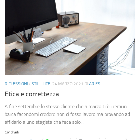
RIFLESSIONI
/
STILL LIFE
24 MARZO 2021
DI
ARIES
Etica e correttezza
A fine settembre lo stesso cliente che a marzo tirò i remi in
barca facendomi credere non ci fosse lavoro ma provando ad
affidarlo a uno stagista che fece solo...
Condividi: