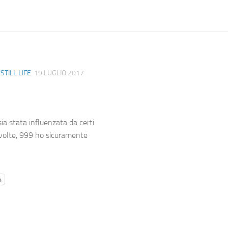
/
STILL LIFE
19 LUGLIO 2017
ia stata influenzata da certi
le volte, 999 ho sicuramente
m