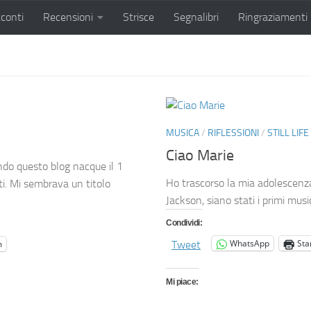
conti
Recensioni
Strisce
Segnalibri
Ringraziamenti
MUSICA
/
RIFLESSIONI
/
STILL LIFE
Ciao Marie
ndo questo blog nacque il 1
Ho trascorso la mia adolescenz
. Mi sembrava un titolo
Jackson, siano stati i primi mus
Condividi:
WhatsApp
St
m
Tweet
Mi piace: