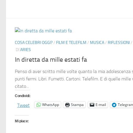
COSA CELEBRI OGGI?
/
FILM E TELEFILM
/
MUSICA
/
RIFLESSIONI
DI
ARIES
In diretta da mille estati fa
Penso di aver scritto mille volte quanto la mia adolescenza s
punti fermi. Libri. Fumetti. Cartoni. Telefilm. E di quelle mil
citato...
Condividi:
WhatsApp
Stampa
E-mail
Telegra
Tweet
Mi piace: