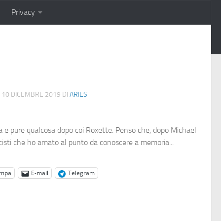
Privacy
10 DICEMBRE 2019
DI
ARIES
a e pure qualcosa dopo coi Roxette. Penso che, dopo Michael
icisti che ho amato al punto da conoscere a memoria...
ampa
E-mail
Telegram