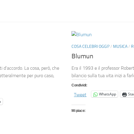
COSA CELEBRI OGGI?
/
MUSICA
/
R
Blumun
ti d’accordo. La cosa, però, che
Era il 1993 e il professor Rober
 letteralmente per puro caso,
bilancio sulla tua vita inizi a farl
Condividi:
WhatsApp
St
Tweet
m
Mi piace: