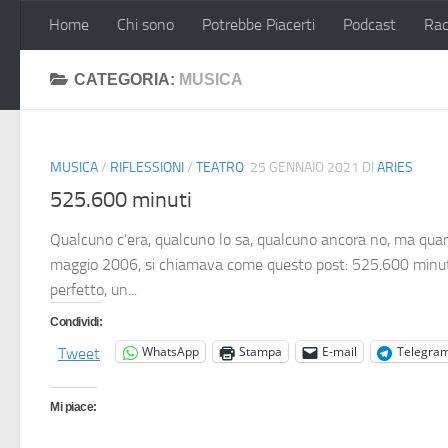
Home
Chi sono
Potrebbe Piacerti
Podcast
Rac
Salta al contenuto
CATEGORIA:
MUSICA
MUSICA
/
RIFLESSIONI
/
TEATRO
25 GENNAIO 2021
DI
ARIES
525.600 minuti
Qualcuno c’era, qualcuno lo sa, qualcuno ancora no, ma qua
maggio 2006, si chiamava come questo post: 525.600 minuti
perfetto, un...
Condividi:
WhatsApp
Stampa
E-mail
Telegra
Tweet
Mi piace: