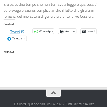
Era parecchio tempo che non tornavo a leggere qualcosa di
puro svago e azione, complice anche il fatto che gli ultimi
romanzi del mio autore di genere preferito, Clive Cussler,...
Condividi:
WhatsApp
Stampa
E-mail
Tweet
Telegram
Mi piace:
...E a volte, quando cadi, voli © 2026. Tutti i diritti riservati.