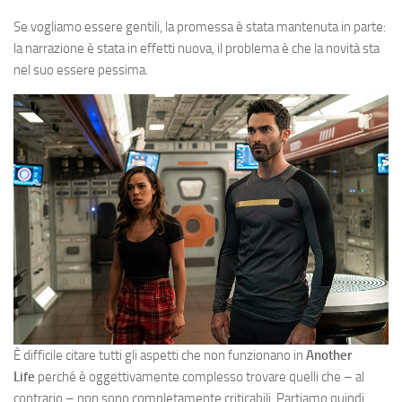
Se vogliamo essere gentili, la promessa è stata mantenuta in parte:
la narrazione è stata in effetti nuova, il problema è che la novità sta
nel suo essere pessima.
È difficile citare tutti gli aspetti che non funzionano in
Another
Life
perché è oggettivamente complesso trovare quelli che – al
contrario – non sono completamente criticabili. Partiamo quindi