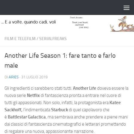
Salta al contenuto
FILM E TELEFILM
/
SERIALFREAKS
Another Life Season 1: fare tanto e farlo
male
DI
ARIES
·
31 LUGLIO 2019
Gli ingredienti ci sarebbero stati tutti.
Another Life
doveva essere la
nuova serie
Netflix
di fantascienza pronta a entrare nel cuore di
tutti gli appassionati. Non solo, infatti, la protagonista era
Katee
Sackhoff,
l’indimenticata
Starbuck
di quel capolavoro che
è
Battlestar Galactica
, ma sembrava anche prendere a piene mani
dai classici di fantascienza cinematografici e letterari promettendo
di regalare una nuova, appassionante narrazione.