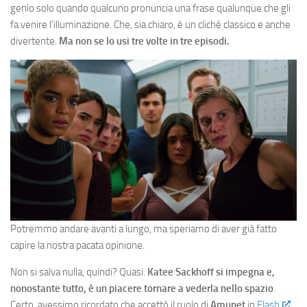
genio solo quando qualcuno pronuncia una frase qualunque che gli
fa venire l’illuminazione. Che, sia chiaro, è un cliché classico e anche
divertente.
Ma non se lo usi tre volte in tre episodi.
Potremmo andare avanti a lungo, ma speriamo di aver già fatto
capire la nostra pacata opinione.
Non si salva nulla, quindi? Quasi.
Katee Sackhoff si impegna e,
nonostante tutto, è un piacere tornare a vederla nello spazio
.
Certo, avessimo ricordato che accettò il ruolo di
Amunet
in
Flash