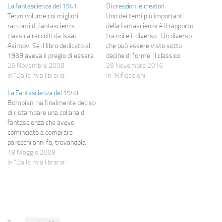
La fantascienza del 1941
Di creazioni e creatori
Terzo volume coi migliori
Uno dei temi più importanti
racconti di fantascienza
della fantascienza è il rapporto
classica raccolti da Isaac
tra noi e il diverso. Un diverso
Asimov. Se il libro dedicato al
che può essere visto sotto
1939 aveva il pregio di essere
decine di forme: il classico
il primo e di raccogliere i
26 Novembre 2008
alieno mostruoso dei film di
29 Novembre 2016
racconti che hanno "aperto
In "Dalla mia libreria"
fantascienza degli anni '50,
In "Riflessioni"
un'era" e se il volume del 1940
umani appartenenti ad altre
La Fantascienza del 1940
aveva il sapore di un qualcosa
fazioni come (per fare un
Bompiani ha finalmente deciso
di transizione, questa
esempio) in Gundam o nei
di ristampare una collana di
nuova/vecchia…
romanzi…
fantascienza che avevo
cominciato a comprare
parecchi anni fa, trovandola
estremamente gradevole, ben
18 Maggio 2008
fatta e, soprattutto, piena di
In "Dalla mia libreria"
parecchie chicche d'annata. "Le
Grandi Storie della
Fantascienza" è una serie di
libri curati da Isaac Asimov che
raccoglie, annata per annata,
i…