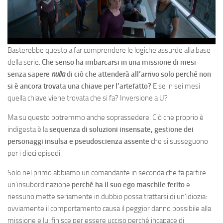
Basterebbe questo a far comprendere le logiche assurde alla base
della serie.
Che senso ha imbarcarsi in una missione di mesi
senza sapere
nulla
di ciò che attenderà all’arrivo solo perché non
si è ancora trovata una chiave per l’artefatto?
E se in sei mesi
quella chiave viene trovata che si fa? Inversione a U?
Ma su questo potremmo anche soprassedere. Ciò che proprio è
indigesta è la
sequenza di soluzioni insensate, gestione dei
personaggi insulsa e pseudoscienza assente
che si susseguono
per i dieci episodi.
Solo nel primo abbiamo un comandante in seconda che fa partire
un’insubordinazione
perché ha il suo ego maschile ferito
e
nessuno mette seriamente in dubbio possa trattarsi di un’idiozia:
ovviamente il comportamento causa il peggior danno possibile alla
missione e lui finisce per essere ucciso perché incapace di