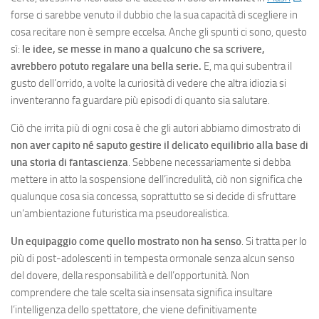
forse ci sarebbe venuto il dubbio che la sua capacità di scegliere in
cosa recitare non è sempre eccelsa. Anche gli spunti ci sono, questo
sì:
le idee, se messe in mano a qualcuno che sa scrivere,
avrebbero potuto regalare una bella serie.
E, ma qui subentra il
gusto dell’orrido, a volte la curiosità di vedere che altra idiozia si
inventeranno fa guardare più episodi di quanto sia salutare.
Ciò che irrita più di ogni cosa è che gli autori abbiamo dimostrato di
non aver capito né saputo gestire il delicato equilibrio alla base di
una storia di fantascienza
. Sebbene necessariamente si debba
mettere in atto la sospensione dell’incredulità, ciò non significa che
qualunque cosa sia concessa, soprattutto se si decide di sfruttare
un’ambientazione futuristica ma pseudorealistica.
Un equipaggio come quello mostrato non ha senso
. Si tratta per lo
più di post-adolescenti in tempesta ormonale senza alcun senso
del dovere, della responsabilità e dell’opportunità. Non
comprendere che tale scelta sia insensata significa insultare
l’intelligenza dello spettatore, che viene definitivamente