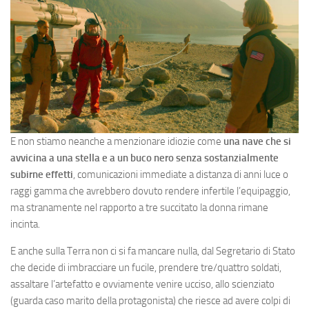
E non stiamo neanche a menzionare idiozie come
una nave che si
avvicina a una stella e a un buco nero senza sostanzialmente
subirne effetti
, comunicazioni immediate a distanza di anni luce o
raggi gamma che avrebbero dovuto rendere infertile l’equipaggio,
ma stranamente nel rapporto a tre succitato la donna rimane
incinta.
E anche sulla Terra non ci si fa mancare nulla, dal Segretario di Stato
che decide di imbracciare un fucile, prendere tre/quattro soldati,
assaltare l’artefatto e ovviamente venire ucciso, allo scienziato
(guarda caso marito della protagonista) che riesce ad avere colpi di