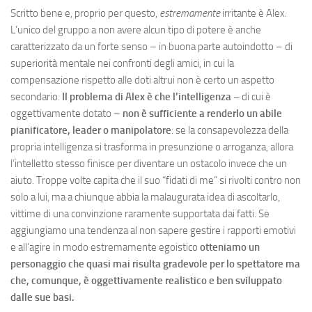
Scritto bene e, proprio per questo,
estremamente
irritante è Alex.
L’unico del gruppo a non avere alcun tipo di potere è anche
caratterizzato da un forte senso – in buona parte autoindotto – di
superiorità mentale nei confronti degli amici, in cui la
compensazione rispetto alle doti altrui non è certo un aspetto
secondario.
Il problema di Alex è che l’intelligenza –
di cui è
oggettivamente dotato –
non è sufficiente a renderlo un abile
pianificatore, leader o manipolatore
: se la consapevolezza della
propria intelligenza si trasforma in presunzione o arroganza, allora
l’intelletto stesso finisce per diventare un ostacolo invece che un
aiuto. Troppe volte capita che il suo “fidati di me” si rivolti contro non
solo a lui, ma a chiunque abbia la malaugurata idea di ascoltarlo,
vittime di una convinzione raramente supportata dai fatti. Se
aggiungiamo una tendenza al non sapere gestire i rapporti emotivi
e all’agire in modo estremamente egoistico
otteniamo un
personaggio che quasi mai risulta gradevole per lo spettatore ma
che, comunque, è oggettivamente realistico e ben sviluppato
dalle sue basi.