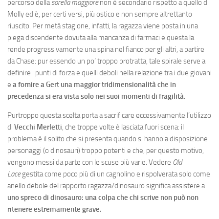
percorso della
sorella maggiore
non è secondario rispetto a quello di
Molly ed è, per certi versi, più ostico e non sempre altrettanto
riuscito. Per metà stagione, infatti, la ragazza viene posta in una
piega discendente dovuta alla mancanza di farmaci e questa la
rende progressivamente una spina nel fianco per gli altri, a partire
da Chase: pur essendo un po’ troppo protratta, tale spirale serve a
definire i punti di forza e quelli deboli nella relazione tra i due giovani
e
a fornire a Gert una maggior tridimensionalità che in
precedenza si era vista solo nei suoi momenti di fragilità
.
Purtroppo questa scelta porta a sacrificare eccessivamente l’utilizzo
di
Vecchi Merletti
, che troppe volte è lasciata fuori scena: il
problema è il solito che si presenta quando si hanno a disposizione
personaggi (o dinosauri) troppo potenti e che, per questo motivo,
vengono messi da parte con le scuse più varie. Vedere
Old
Lace
gestita come poco più di un cagnolino e rispolverata solo come
anello debole del rapporto ragazza/dinosauro significa assistere a
uno spreco di dinosauro: una colpa che chi scrive non può non
ritenere estremamente grave.