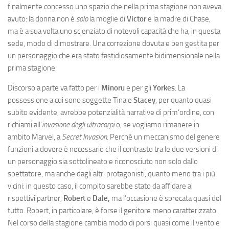
finalmente concesso uno spazio che nella prima stagione non aveva
avuto: la donna non è
solo
la moglie di
Victor
e la madre di Chase,
ma è a sua volta uno scienziato di notevoli capacità che ha, in questa
sede, modo di dimostrare. Una correzione dovuta e ben gestita per
un personaggio che era stato fastidiosamente bidimensionale nella
prima stagione.
Discorso a parte va fatto per i
Minoru
e per gli
Yorkes
. La
possessione a cui sono soggette Tina e
Stacey
, per quanto quasi
subito evidente, avrebbe potenzialità narrative di prim’ordine, con
richiami all’
invasione degli ultracorpi
o, se vogliamo rimanere in
ambito Marvel, a
Secret Invasion
. Perché un meccanismo del genere
funzioni a dovere è necessario che il contrasto tra le due versioni di
un personaggio sia sottolineato e riconosciuto non solo dallo
spettatore, ma anche dagli altri protagonisti, quanto meno tra i più
vicini: in questo caso, il compito sarebbe stato da affidare ai
rispettivi partner,
Robert
e
Dale,
ma l’occasione è sprecata quasi del
tutto. Robert, in particolare, è forse il genitore meno caratterizzato.
Nel corso della stagione cambia modo di porsi quasi come il vento e