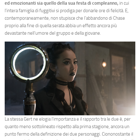
ed emozionanti sia quello della sua festa di compleanno,
in cui
l’intera famiglia di fuggitivi si prodiga per donarle ore di felicità. E,
contemporaneamente, non stupisce che l’abbandono di Chase
proprio alla fine di quella serata abbia un effetto ancora più
devastante nell’umore del gruppo e della giovane.
La stessa Gert ne elogia l’importanza e il rapporto tra le due è, per
quanto meno sottolineato rispetto alla prima stagione, ancora un
punto fermo della definizione dei due personaggi. Ciononostante il