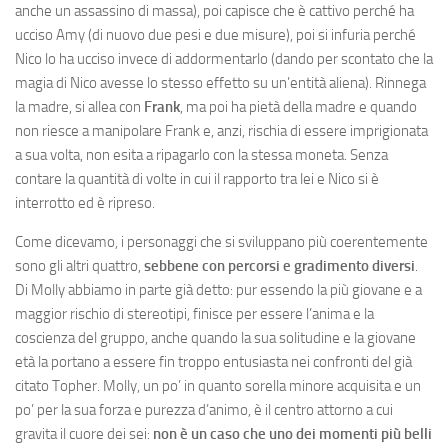
anche un assassino di massa), poi capisce che è cattivo perché ha
ucciso Amy (di nuovo due pesi e due misure), poi si infuria perché
Nico lo ha ucciso invece di addormentarlo (dando per scontato che la
magia di Nico avesse lo stesso effetto su un’entità aliena). Rinnega
la madre, si allea con
Frank
, ma poi ha pietà della madre e quando
non riesce a manipolare Frank e, anzi, rischia di essere imprigionata
a sua volta, non esita a ripagarlo con la stessa moneta. Senza
contare la quantità di volte in cui il rapporto tra lei e Nico si è
interrotto ed è ripreso.
Come dicevamo, i personaggi che si sviluppano più coerentemente
sono gli altri quattro,
sebbene con percorsi e gradimento diversi
.
Di Molly abbiamo in parte già detto: pur essendo la più giovane e a
maggior rischio di stereotipi, finisce per essere l’anima e la
coscienza del gruppo, anche quando la sua solitudine e la giovane
età la portano a essere fin troppo entusiasta nei confronti del già
citato Topher. Molly, un po’ in quanto sorella minore acquisita e un
po’ per la sua forza e purezza d’animo, è il centro attorno a cui
gravita il cuore dei sei:
non è un caso che uno dei momenti più belli