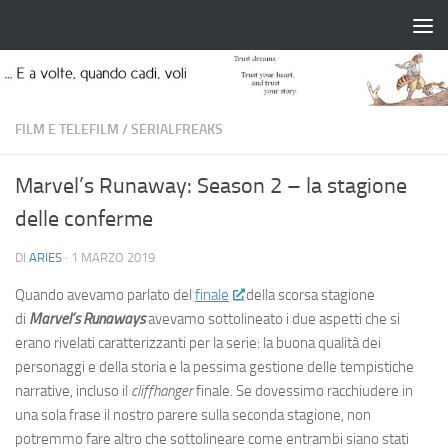
Salta al contenuto
FILM E TELEFILM
/
SERIALFREAKS
Marvel’s Runaway: Season 2 – la stagione
delle conferme
DI
ARIES
·
1 MARZO 2019
Quando avevamo parlato del
finale
della scorsa stagione
di
Marvel’s Runaways
avevamo sottolineato i due aspetti che si
erano rivelati caratterizzanti per la serie: la buona qualità dei
personaggi e della storia e la pessima gestione delle tempistiche
narrative, incluso il
cliffhanger
finale. Se dovessimo racchiudere in
una sola frase il nostro parere sulla seconda stagione, non
potremmo fare altro che sottolineare come entrambi siano stati