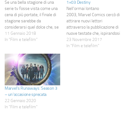
Se una bella stagione di una
1×03 Destiny
serie tv fosse vista come una
Nell'ormai lontano
cena di più portate, il finale di
2003, Marvel Comics cercò di
stagione sarebbe da
attirare nuovi lettori
considerarsi quel dolce che, se
attraverso la pubblicazione di
preparato con cura,
11 Gennaio 2018
nuove testate che, ispirandosi
rappresenta l'apice e la degna
In "Film e telefilm"
nelle intenzioni ai manga,
23 Novembre 2017
chiusura del pasto ma che, se
portassero una ventata d'aria
In "Film e telefilm"
trascurato, rischia di offuscare
fresca e nuove idee.
almeno in parte le qualità…
L'etichetta Tsunami -
l'originalissimo nome deciso
per questa serie di
pubblicazioni - non ebbe però
risultati entusiasmanti:
Marvel’s Runaways: Season 3
diverse testate, di qualità
– un’occasione sprecata
discutibile, furono…
22 Gennaio 2020
In "Film e telefilm"