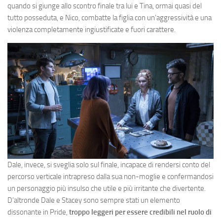
quando si giunge allo scontro finale tra lui e Tina, ormai quasi del
tutto posseduta, e Nico, combatte la figlia con un’aggressività e una
violenza completamente ingiustificate e fuori carattere.
Dale, invece, si sveglia solo sul finale, incapace di rendersi conto del
percorso verticale intrapreso dalla sua non-moglie e confermandosi
un personaggio più insulso che utile e più irritante che divertente.
D’altronde Dale e Stacey sono sempre stati un elemento
dissonante in Pride,
troppo leggeri per essere credibili nel ruolo di