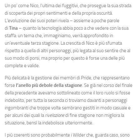
Un po’ come Nico, l’ultima dei fuggitivi, che prosegue la sua strada
di scoperta dei propri sentimenti e della propria oscurità.
L’evoluzione dei suoi poteri rivela – assieme a poche parole
di
Tina
– quanto la tecnologia abbia poco a che vedere con la sua
staffa: un tema che, immaginiamo, verrà approfondito in
un’eventuale terza stagione. La crescita di Nico è più sfumata
rispetto a quella di altri personaggi, più legata al suo sentire che al
suo modo di porsi, ma proprio per questo è forse una delle più
complete e valide.
Più delicata è la gestione dei membri di Pride, che rappresentano
forse
l’anello più debole della stagione
. Se già nel corso del finale
della precedente avevamo sottolineato come il loro ruolo si fosse
indebolito, per tutta la seconda ci troviamo davanti a personaggi
ingombranti che troppe volte sembrano gestiti in modo casuale e
per alcuni dei quali la
rivelazione
di fine stagione non migliora la
situazione, bensì la indebolisce ulteriormente.
I più coerenti sono probabilmente i Wilder che, guarda caso, sono