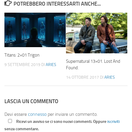
POTREBBERO INTERESSARTI ANCHE...
Titans: 2×01 Trigon
Supernatural 13×01. Lost And
9 SETTEMBRE 2019
DI
ARIES
Found.
14 OTTOBRE 2017
DI
ARIES
LASCIA UN COMMENTO
Devi essere
connesso
per inviare un commento.
Ricevi un avviso se ci sono nuovi commenti. Oppure
iscriviti
senza commentare.