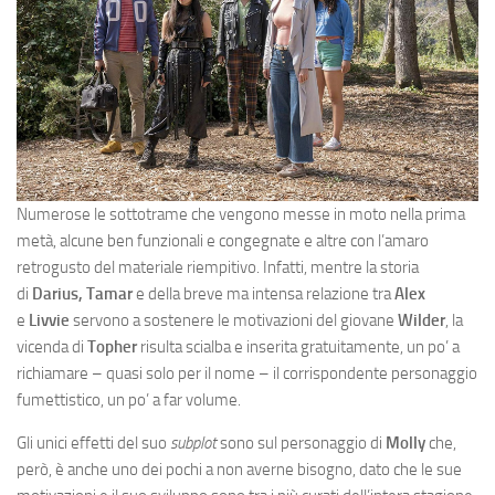
Numerose le sottotrame che vengono messe in moto nella prima
metà, alcune ben funzionali e congegnate e altre con l’amaro
retrogusto del materiale riempitivo. Infatti, mentre la storia
di
Darius, Tamar
e della breve ma intensa relazione tra
Alex
e
Livvie
servono a sostenere le motivazioni del giovane
Wilder
, la
vicenda di
Topher
risulta scialba e inserita gratuitamente, un po’ a
richiamare – quasi solo per il nome – il corrispondente personaggio
fumettistico, un po’ a far volume.
Gli unici effetti del suo
subplot
sono sul personaggio di
Molly
che,
però, è anche uno dei pochi a non averne bisogno, dato che le sue