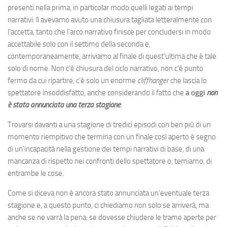
presenti nella prima, in particolar modo quelli legati ai tempi
narrativi: lì avevamo avuto una chiusura tagliata letteralmente con
l’accetta, tanto che l’arco narrativo finisce per concludersi in modo
accettabile solo con il settimo della seconda e,
contemporaneamente, arriviamo al finale di quest’ultima che è tale
solo di nome. Non c’è chiusura del ciclo narrativo, non c’è punto
fermo da cui ripartire, c’è solo un enorme
cliffhanger
che lascia lo
spettatore insoddisfatto, anche considerando il fatto che
a oggi
non
è stata annunciata una terza stagione
.
Trovarsi davanti a una stagione di tredici episodi con ben più di un
momento riempitivo che termina con un finale così aperto è segno
di un’incapacità nella gestione dei tempi narrativi di base, di una
mancanza di rispetto nei confronti dello spettatore o, temiamo, di
entrambe le cose.
Come si diceva non è ancora stato annunciata un’eventuale terza
stagione e, a questo punto, ci chiediamo non solo se arriverà, ma
anche se ne varrà la pena: se dovesse chiudere le trame aperte per