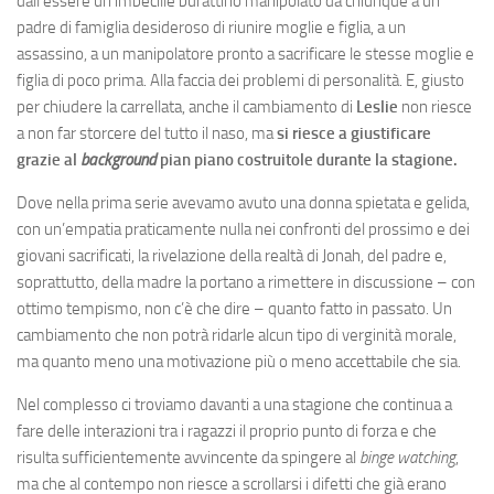
dall’essere un imbecille burattino manipolato da chiunque a un
padre di famiglia desideroso di riunire moglie e figlia, a un
assassino, a un manipolatore pronto a sacrificare le stesse moglie e
figlia di poco prima. Alla faccia dei problemi di personalità. E, giusto
per chiudere la carrellata, anche il cambiamento di
Leslie
non riesce
a non far storcere del tutto il naso, ma
si riesce a giustificare
grazie al
background
pian piano costruitole durante la stagione.
Dove nella prima serie avevamo avuto una donna spietata e gelida,
con un’empatia praticamente nulla nei confronti del prossimo e dei
giovani sacrificati, la rivelazione della realtà di Jonah, del padre e,
soprattutto, della madre la portano a rimettere in discussione – con
ottimo tempismo, non c’è che dire – quanto fatto in passato. Un
cambiamento che non potrà ridarle alcun tipo di verginità morale,
ma quanto meno una motivazione più o meno accettabile che sia.
Nel complesso ci troviamo davanti a una stagione che continua a
fare delle interazioni tra i ragazzi il proprio punto di forza e che
risulta sufficientemente avvincente da spingere al
binge watching
,
ma che al contempo non riesce a scrollarsi i difetti che già erano