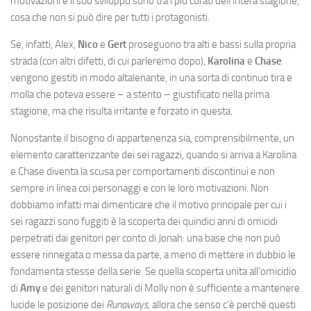
motivazioni e il suo sviluppo sono tra i più curati dell’intera stagione,
cosa che non si può dire per tutti i protagonisti.
Se, infatti, Alex,
Nico
e
Gert
proseguono tra alti e bassi sulla propria
strada (con altri difetti, di cui parleremo dopo),
Karolina
e
Chase
vengono gestiti in modo altalenante, in una sorta di continuo tira e
molla che poteva essere – a stento – giustificato nella prima
stagione, ma che risulta irritante e forzato in questa.
Nonostante il bisogno di appartenenza sia, comprensibilmente, un
elemento caratterizzante dei sei ragazzi, quando si arriva a Karolina
e Chase diventa la scusa per comportamenti discontinui e non
sempre in linea coi personaggi e con le loro motivazioni. Non
dobbiamo infatti mai dimenticare che il motivo principale per cui i
sei ragazzi sono fuggiti è la scoperta dei quindici anni di omicidi
perpetrati dai genitori per conto di Jonah: una base che non può
essere rinnegata o messa da parte, a meno di mettere in dubbio le
fondamenta stesse della serie. Se quella scoperta unita all’omicidio
di
Amy
e dei genitori naturali di Molly non è sufficiente a mantenere
lucide le posizione dei
Runaways
, allora che senso c’è perché questi