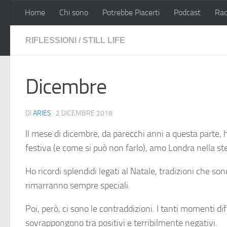
Home
Chi sono
Potrebbe Piacerti
Podcast
Rac
Salta al contenuto
RIFLESSIONI
/
STILL LIFE
Dicembre
DI
ARIES
·
2 DICEMBRE 2018
Il mese di dicembre, da parecchi anni a questa parte,
festiva (e come si può non farlo), amo Londra nella st
Ho ricordi splendidi legati al Natale, tradizioni che
rimarranno sempre speciali.
Poi, però, ci sono le contraddizioni. I tanti momenti d
sovrappongono tra positivi e terribilmente negativi.