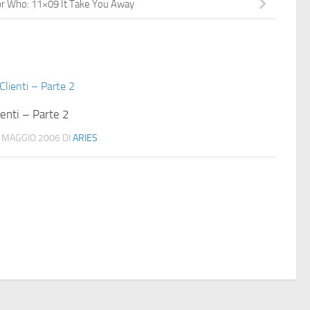
r Who: 11×09 It Take You Away
ienti – Parte 2
 MAGGIO 2006
DI
ARIES