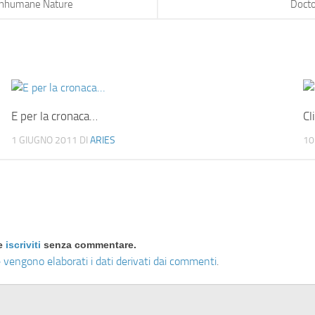
Unhumane Nature
Docto
E per la cronaca…
Cl
1 GIUGNO 2011
DI
ARIES
10
re
iscriviti
senza commentare.
 vengono elaborati i dati derivati dai commenti
.