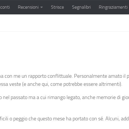
conti
Recensioni
Strisce
Segnalibri
Ringraziamenti
 ha con me un rapporto conflittuale. Personalmente amato il 
essa veste (e anche qui, come potrebbe essere altrimenti).
 sono nel passato ma a cui rimango legato, anche memorie di 
ifficili o peggio che questo mese ha portato con sé. Alcuni, ad