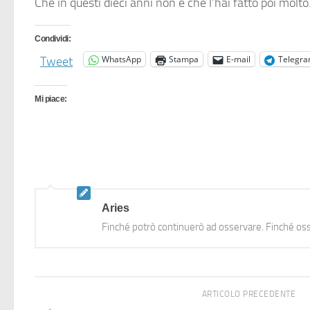
Che in questi dieci anni non è che l’hai fatto poi molto
Condividi:
WhatsApp
Stampa
E-mail
Telegr
Tweet
Mi piace:
Aries
Finché potrò continuerò ad osservare. Finché oss
ARTICOLO PRECEDENTE