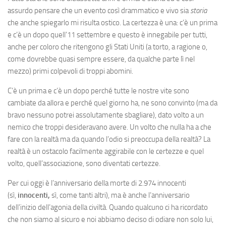
assurdo pensare che un evento così drammatico e vivo sia
storia
che anche spiegarlo mi risulta ostico. La certezza è una: c’è un prima
e c’è un dopo quell’11 settembre e questo è innegabile per tutti,
anche per coloro che ritengono gli Stati Uniti (a torto, a ragione o,
come dovrebbe quasi sempre essere, da qualche parte lì nel
mezzo) primi colpevoli di troppi abomini.
C’è un prima e c’è un dopo perché tutte le nostre vite sono
cambiate da allora e perché quel giorno ha, ne sono convinto (ma da
bravo nessuno potrei assolutamente sbagliare), dato volto a un
nemico che troppi desideravano avere. Un volto che nulla ha a che
fare con la realtà ma da quando l’odio si preoccupa della realtà? La
realtà è un ostacolo facilmente aggirabile con le certezze e quel
volto, quell’associazione, sono diventati certezze.
Per cui oggi è l’anniversario della morte di 2.974 innocenti
(sì,
innocenti,
sì, come tanti altri), ma è anche l’anniversario
dell’inizio dell’agonia della civiltà. Quando qualcuno ci ha ricordato
che non siamo al sicuro e noi abbiamo deciso di odiare non solo lui,