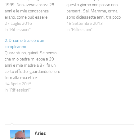
1999. Non avevo ancora 25
questo giorno non posso non
anni e le mie conoscenze
pensarti. Sai, Mamma, ormai
erano, come può essere
sono diciassette anni, tra poco
immaginabile, un decimo,
27 Luglio 2016
sarà più la vita trascorsa
18 Settembre 2013
probabilmente anche meno, di
In "Riflessioni"
senza te che con te, e il dolore
In "Riflessioni"
quelle che ho adesso. Aprii in
che è sempre rimasto dentro
2. Di come ti celebro un
modo probabilmente un po'
ha ora il sapore di una
compleanno
irresponsabile, con un solo
malinconia…
Quarantuno, quindi. Se penso
cliente inizialmente sicuro e la
che mio padre mi ebbe a 39
volontà…
anni e mia madre a 37, fa un
certo effetto: guardando le loro
foto alla mia età e
confrontandole con le mie di
14 Aprile 2015
oggi sembra comunque che
In "Riflessioni"
siano molto più vecchi. Colpa
del periodo, della generazione,
del fatto che erano…
Aries