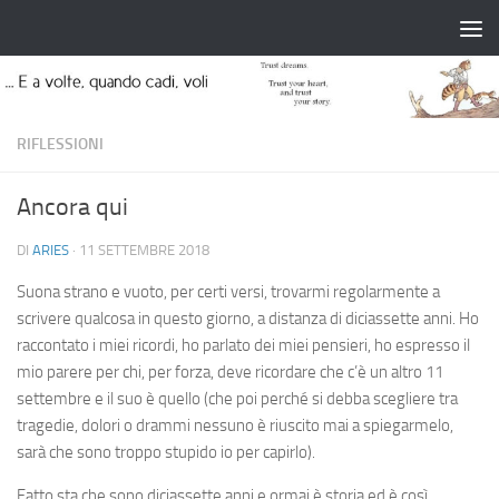
Salta al contenuto
RIFLESSIONI
Ancora qui
DI
ARIES
·
11 SETTEMBRE 2018
Suona strano e vuoto, per certi versi, trovarmi regolarmente a
scrivere qualcosa in questo giorno, a distanza di diciassette anni. Ho
raccontato i miei ricordi, ho parlato dei miei pensieri, ho espresso il
mio parere per chi, per forza, deve ricordare che c’è un altro 11
settembre e il suo è quello (che poi perché si debba scegliere tra
tragedie, dolori o drammi nessuno è riuscito mai a spiegarmelo,
sarà che sono troppo stupido io per capirlo).
Fatto sta che sono diciassette anni e ormai è storia ed è così