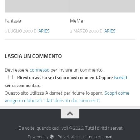
Fantasia
MeMe
6 LUGLIO 2008
DI
ARIES
2 MARZO 2008
DI
ARIES
LASCIA UN COMMENTO
Devi essere
connesso
per inviare un commento.
Ricevi un avviso se ci sono nuovi commenti. Oppure
iscriviti
senza commentare.
Questo sito utilizza Akismet per ridurre lo spam.
Scopri come
vengono elaborati i dati derivati dai commenti
.
...E a volte, quando cadi, voli © 2026. Tutti i diritti riservati.
Powered by
- Progettato con il
tema Hueman