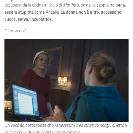
occuparsi della cucina in ruolo di
Martha
o, ormai lo sappiamo bene,
essere stuprata come Ancella.
La donna non è altro: accessorio,
cuoca, serva, incubatrice.
O forse no?
Un vecchio detto recita che
la necessità crea strani compagni di letto
e
di certo solo due episodi fa mai avremmo