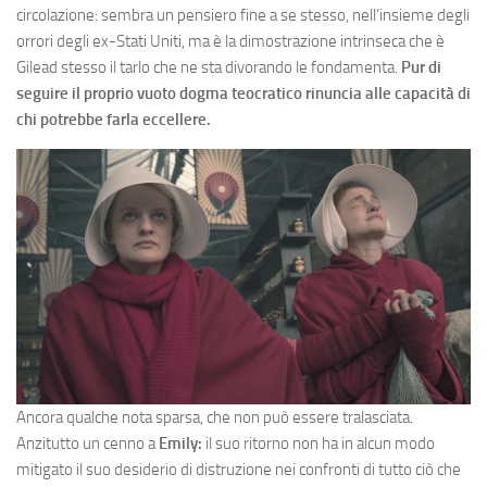
circolazione: sembra un pensiero fine a se stesso, nell’insieme degli
orrori degli ex-Stati Uniti, ma è la dimostrazione intrinseca che è
Gilead stesso il tarlo che ne sta divorando le fondamenta.
Pur di
seguire il proprio vuoto dogma teocratico rinuncia alle capacità di
chi potrebbe farla eccellere.
Ancora qualche nota sparsa, che non può essere tralasciata.
Anzitutto un cenno a
Emily:
il suo ritorno non ha in alcun modo
mitigato il suo desiderio di distruzione nei confronti di tutto ciò che