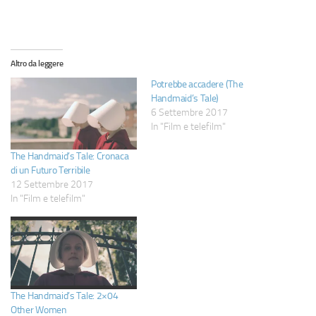
Altro da leggere
Potrebbe accadere (The
Handmaid’s Tale)
6 Settembre 2017
In "Film e telefilm"
The Handmaid’s Tale: Cronaca
di un Futuro Terribile
12 Settembre 2017
In "Film e telefilm"
The Handmaid’s Tale: 2×04
Other Women