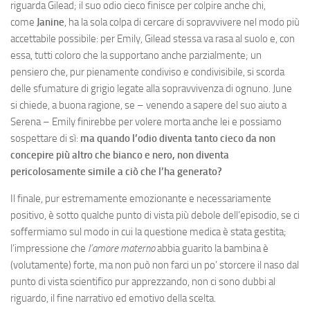
riguarda Gilead; il suo odio cieco finisce per colpire anche chi,
come
Janine
, ha la sola colpa di cercare di sopravvivere nel modo più
accettabile possibile: per Emily, Gilead stessa va rasa al suolo e, con
essa, tutti coloro che la supportano anche parzialmente; un
pensiero che, pur pienamente condiviso e condivisibile, si scorda
delle sfumature di grigio legate alla sopravvivenza di ognuno. June
si chiede, a buona ragione, se – venendo a sapere del suo aiuto a
Serena – Emily finirebbe per volere morta anche lei e possiamo
sospettare di sì:
ma quando l’odio diventa tanto cieco da non
concepire più altro che bianco e nero, non diventa
pericolosamente simile a ciò che l’ha generato?
Il finale, pur estremamente emozionante e necessariamente
positivo, è sotto qualche punto di vista più debole dell’episodio, se ci
soffermiamo sul modo in cui la questione medica è stata gestita;
l’impressione che
l’amore materno
abbia guarito la bambina è
(volutamente) forte, ma non può non farci un po’ storcere il naso dal
punto di vista scientifico pur apprezzando, non ci sono dubbi al
riguardo, il fine narrativo ed emotivo della scelta.