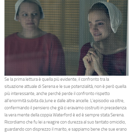
Se la prima lettura è quella più evidente, il confronto tra la
situazione attuale di Serena e le sue potenzialità, non è però quella
più interessante, anche perché perde il confronto rispetto
all’enormità subita da June e dalle altre ancelle. L’episodio va oltre,
confermando il pensiero che già ci eravamo costruiti in precedenza:
la vera mente della coppia Waterford è ed è sempre stata Serena.
Ricordiamo che fu lei a reagire con durezza al suo tentato omicidio,
guardando con disprezzo il marito, e sappiamo bene che sue erano