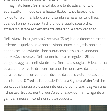
immaginato
June
e
Serena
collaborare tanto attivamente e,
soprattutto, in modo così affiatato. (Ex)Scrittrice la seconda,
(ex)editor la prima, la loro unione sembra amaramente idilliaca
quando hanno la possibilità di prendersi quello spazio che,
attraverso strade estremamente differenti, è stato loro tolto.
Nella stanza in cui
piegano le regole di Gilead
, le due donne rinascono
insieme: in quella stanza non esistono i nuovi ruoli, esistono due
donne che, nonostante il loro burrascoso passato, collaborano
per
produrre qualcosa
. Nel momento in cui le regole di Gilead
vengono aggirate, nell’istante in cui Serena si spoglia di Gilead torna
ad assumere il volto di essere umano che non aveva da ben prima
della rivoluzione; un volto ben diverso da quello visto in occasione
del ritorno di
Offred
dall’ospedale: lì c’era la
Signora Waterford
che
concedeva la propria pietà per interesse e, come tale, reagiva a una
richiesta di troppo,mentre qui c’è Serena Joy, donna intelligente e in
gamba, rimessa in condizioni di
fare qualcosa.