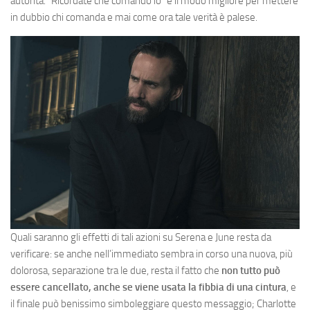
autorità. “Ricordate che comando io” è il modo migliore per mettere
in dubbio chi comanda e mai come ora tale verità è palese.
Quali saranno gli effetti di tali azioni su Serena e June resta da
verificare: se anche nell’immediato sembra in corso una nuova, più
dolorosa, separazione tra le due, resta il fatto che
non tutto può
essere cancellato, anche se viene usata la fibbia di una cintura
, e
il finale può benissimo simboleggiare questo messaggio; Charlotte