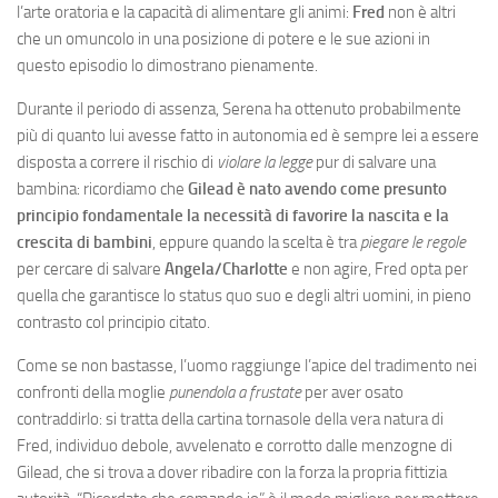
l’arte oratoria e la capacità di alimentare gli animi:
Fred
non è altri
che un omuncolo in una posizione di potere e le sue azioni in
questo episodio lo dimostrano pienamente.
Durante il periodo di assenza, Serena ha ottenuto probabilmente
più di quanto lui avesse fatto in autonomia ed è sempre lei a essere
disposta a correre il rischio di
violare la legge
pur di salvare una
bambina: ricordiamo che
Gilead è nato avendo come presunto
principio fondamentale la necessità di favorire la nascita e la
crescita di bambini
, eppure quando la scelta è tra
piegare le regole
per cercare di salvare
Angela/Charlotte
e non agire, Fred opta per
quella che garantisce lo status quo suo e degli altri uomini, in pieno
contrasto col principio citato.
Come se non bastasse, l’uomo raggiunge l’apice del tradimento nei
confronti della moglie
punendola a frustate
per aver osato
contraddirlo: si tratta della cartina tornasole della vera natura di
Fred, individuo debole, avvelenato e corrotto dalle menzogne di
Gilead, che si trova a dover ribadire con la forza la propria fittizia