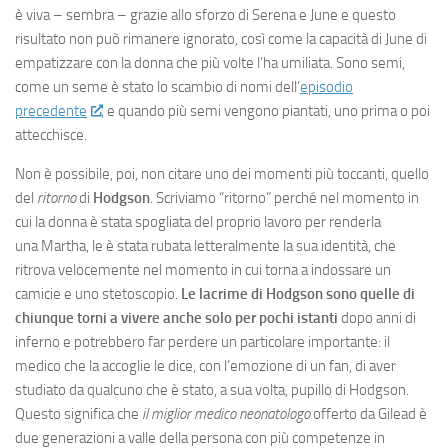
è viva – sembra – grazie allo sforzo di Serena e June e questo
risultato non può rimanere ignorato, così come la capacità di June di
empatizzare con la donna che più volte l’ha umiliata. Sono semi,
come un seme è stato lo scambio di nomi dell’
episodio
precedente
, e quando più semi vengono piantati, uno prima o poi
attecchisce.
Non è possibile, poi, non citare uno dei momenti più toccanti, quello
del
ritorno
di
Hodgson
. Scriviamo “ritorno” perché nel momento in
cui la donna è stata spogliata del proprio lavoro per renderla
una Martha, le è stata rubata letteralmente la sua identità, che
ritrova velocemente nel momento in cui torna a indossare un
camicie e uno stetoscopio.
Le lacrime di Hodgson sono quelle di
chiunque torni a vivere anche solo per pochi istanti
dopo anni di
inferno e potrebbero far perdere un particolare importante: il
medico che la accoglie le dice, con l’emozione di un fan, di aver
studiato da qualcuno che è stato, a sua volta, pupillo di Hodgson.
Questo significa che
il miglior medico neonatologo
offerto da Gilead è
due generazioni a valle della persona con più competenze in