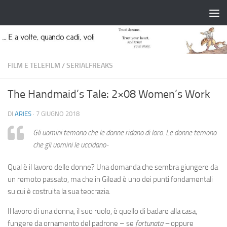
Salta al contenuto
FILM E TELEFILM
/
SERIALFREAKS
The Handmaid’s Tale: 2×08 Women’s Work
DI
ARIES
·
7 GIUGNO 2018
Gli uomini temono che le donne ridano di loro. Le donne temono
che gli uomini le uccidano-
Qual è il lavoro delle donne? Una domanda che sembra giungere da
un remoto passato, ma che in Gilead è uno dei punti fondamentali
su cui è costruita la sua teocrazia.
Il lavoro di una donna, il suo ruolo, è quello di badare alla casa,
fungere da ornamento del padrone – se
fortunata –
oppure