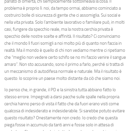
parlato di omertà, chi semplicemente sottolineava la cosa. Il
problema è proprio lì: noi, da tempo ormai, abbiamo cominciato a
costruirci bolle di sicurezza di gente che ci assomiglia. Sui social e
nella vita privata. Solo l’ambiente lavorativo o familiare può, in molti
casi, fungere da specchio reale, ma la nostra cerchia privata è
specchio delle nostre scelte e affinità. Il risultato? Ci convinciamo
che il mondo lì fuori somigli a noi molto più di quanto non faccia in
realtà. Ma il mondo è quello di chi non vediamo mentre ci ripetiamo
che “meglio non vedere certo schifo se no mi faccio venire il sangue
amaro”. Non sto accusando, sono il primo a farlo, perché si tratta di
un meccanismo di autodifesa normale e naturale. Ma il risultato è
questo: lo scoprire un paese molto distante da ciò che siamo noi.
Io penso che, in grande, il PD e la sinistra tutta abbiano fatto lo
stesso errore. Impegnati a darsi pacche sulle spalle nella propria
cerchia hanno perso di vista il fatto che da fuori erano visti come
qualcosa di indesiderato e indesiderabile. Si sarebbe potuto evitare
questo risultato? Onestamente non credo. Io credo che questa
piega fosse in accumulo da tanti anni e fosse solo in attesa di