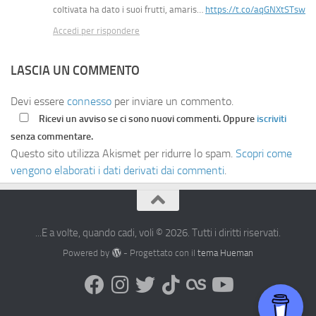
coltivata ha dato i suoi frutti, amaris…
https://t.co/aqGNXtSTsw
Accedi per rispondere
LASCIA UN COMMENTO
Devi essere
connesso
per inviare un commento.
Ricevi un avviso se ci sono nuovi commenti. Oppure
iscriviti
senza commentare.
Questo sito utilizza Akismet per ridurre lo spam.
Scopri come
vengono elaborati i dati derivati dai commenti
.
...E a volte, quando cadi, voli © 2026. Tutti i diritti riservati.
Powered by
- Progettato con il
tema Hueman