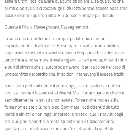
essere ultimi, così da avere qualcuno da odiare. E se qualcuno che
prima ci odiava ora ci coccola, gli si dà retta perché adesso possiamo
odiare insieme qualcun altro. Più debole. Sempre più debole.
Questa è l’Italia. Rassegnatevi. Rassegnamoci.
Io sono uno di quelli che ha sempre parlato, più o meno
esplicitamente, di voto utile. Ho sempre trovato inconcepibile la
separazione costante a sinistra quando lo spauracchio a destra era
tanto forte e ho sempre trovato ingenui o, certe volte, irritanti i duri
e puri di sinistra che si autoproclamavano liberi da colpa nel caso di
una sconfitta del partito che, in soldoni, ritenevano li avesse traditi.
Sarei stato probabilmente il primo, oggi, a dire qualcosa contro di
loro, se i numeri fossero stati diversi. Ma i numeri parlano chiaro e,
semplicemente, la sinistra non esiste. Forse non è mai esistita,
forse non esiste più, non lo so. Sommate i voti ottenuti da tutti i
partiti a sinistri e non raggiungerete la metà di quelli ricevuti dagli
altri due poli. Neanche la metà. Questo non è frazionamento,
questa è la dimostrazione che non c’è elettorato da quel lato.