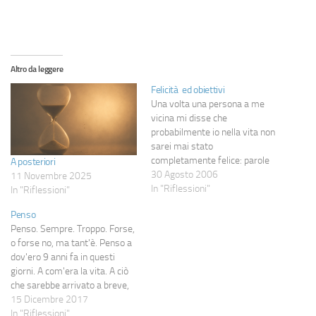
Altro da leggere
Felicità ed obiettivi
Una volta una persona a me
vicina mi disse che
probabilmente io nella vita non
sarei mai stato
completamente felice: parole
A posteriori
forti e che in un primo
30 Agosto 2006
11 Novembre 2025
momento mi fecero reagire
In "Riflessioni"
In "Riflessioni"
non proprio benissimo, ma poi
Penso
ragionandoci sopra capii cosa
Penso. Sempre. Troppo. Forse,
quella persona voleva dirmi e
o forse no, ma tant'è. Penso a
mi resi conto che non…
dov'ero 9 anni fa in questi
giorni. A com'era la vita. A ciò
che sarebbe arrivato a breve,
che temevo ma non osavo
15 Dicembre 2017
pensare. Tanto poi le cose
In "Riflessioni"