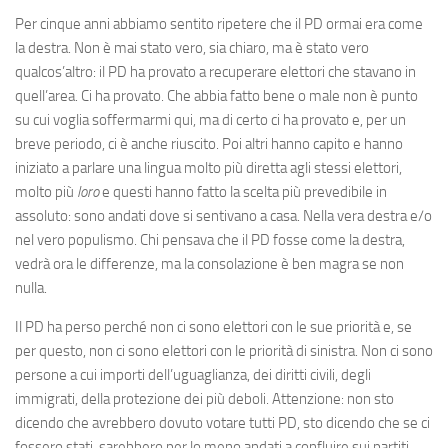
Per cinque anni abbiamo sentito ripetere che il PD ormai era come
la destra. Non è mai stato vero, sia chiaro, ma è stato vero
qualcos’altro: il PD ha provato a recuperare elettori che stavano in
quell’area. Ci ha provato. Che abbia fatto bene o male non è punto
su cui voglia soffermarmi qui, ma di certo ci ha provato e, per un
breve periodo, ci è anche riuscito. Poi altri hanno capito e hanno
iniziato a parlare una lingua molto più diretta agli stessi elettori,
molto più
loro
e questi hanno fatto la scelta più prevedibile in
assoluto: sono andati dove si sentivano a casa. Nella vera destra e/o
nel vero populismo. Chi pensava che il PD fosse come la destra,
vedrà ora le differenze, ma la consolazione è ben magra se non
nulla.
Il PD ha perso perché non ci sono elettori con le sue priorità e, se
per questo, non ci sono elettori con le priorità di sinistra. Non ci sono
persone a cui importi dell’uguaglianza, dei diritti civili, degli
immigrati, della protezione dei più deboli. Attenzione: non sto
dicendo che avrebbero dovuto votare tutti PD, sto dicendo che se ci
fossero stati, sarebbero per lo meno andati a confluire sui partiti