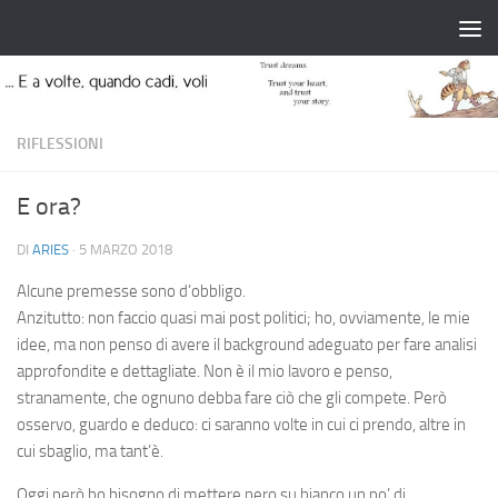
Salta al contenuto
RIFLESSIONI
E ora?
DI
ARIES
·
5 MARZO 2018
Alcune premesse sono d’obbligo.
Anzitutto: non faccio quasi mai post politici; ho, ovviamente, le mie
idee, ma non penso di avere il background adeguato per fare analisi
approfondite e dettagliate. Non è il mio lavoro e penso,
stranamente, che ognuno debba fare ciò che gli compete. Però
osservo, guardo e deduco: ci saranno volte in cui ci prendo, altre in
cui sbaglio, ma tant’è.
Oggi però ho bisogno di mettere nero su bianco un po’ di