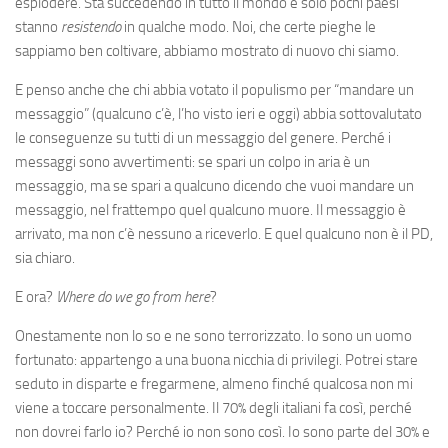
esplodere. Sta succedendo in tutto il mondo e solo pochi paesi
stanno
resistendo
in qualche modo. Noi, che certe pieghe le
sappiamo ben coltivare, abbiamo mostrato di nuovo chi siamo.
E penso anche che chi abbia votato il populismo per “mandare un
messaggio” (qualcuno c’è, l’ho visto ieri e oggi) abbia sottovalutato
le conseguenze su tutti di un messaggio del genere. Perché i
messaggi sono avvertimenti: se spari un colpo in aria è un
messaggio, ma se spari a qualcuno dicendo che vuoi mandare un
messaggio, nel frattempo quel qualcuno muore. Il messaggio è
arrivato, ma non c’è nessuno a riceverlo. E quel qualcuno non è il PD,
sia chiaro.
E ora?
Where do we go from here
?
Onestamente non lo so e ne sono terrorizzato. Io sono un uomo
fortunato: appartengo a una buona nicchia di privilegi. Potrei stare
seduto in disparte e fregarmene, almeno finché qualcosa non mi
viene a toccare personalmente. Il 70% degli italiani fa così, perché
non dovrei farlo io? Perché io non sono così. Io sono parte del 30% e