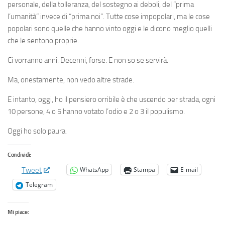
personale, della tolleranza, del sostegno ai deboli, del “prima
l’umanità” invece di “prima noi”. Tutte cose impopolari, ma le cose
popolari sono quelle che hanno vinto oggi e le dicono meglio quelli
che le sentono proprie.
Ci vorranno anni. Decenni, forse. E non so se servirà.
Ma, onestamente, non vedo altre strade.
E intanto, oggi, ho il pensiero orribile è che uscendo per strada, ogni
10 persone, 4 o 5 hanno votato l’odio e 2 o 3 il populismo.
Oggi ho solo paura.
Condividi:
WhatsApp
Stampa
E-mail
Tweet
Telegram
Mi piace: