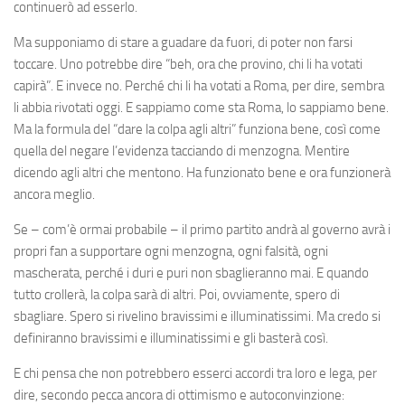
continuerò ad esserlo.
Ma supponiamo di stare a guadare da fuori, di poter non farsi
toccare. Uno potrebbe dire “beh, ora che provino, chi li ha votati
capirà”. E invece no. Perché chi li ha votati a Roma, per dire, sembra
li abbia rivotati oggi. E sappiamo come sta Roma, lo sappiamo bene.
Ma la formula del “dare la colpa agli altri” funziona bene, così come
quella del negare l’evidenza tacciando di menzogna. Mentire
dicendo agli altri che mentono. Ha funzionato bene e ora funzionerà
ancora meglio.
Se – com’è ormai probabile – il primo partito andrà al governo avrà i
propri fan a supportare ogni menzogna, ogni falsità, ogni
mascherata, perché i duri e puri non sbaglieranno mai. E quando
tutto crollerà, la colpa sarà di altri. Poi, ovviamente, spero di
sbagliare. Spero si rivelino bravissimi e illuminatissimi. Ma credo si
definiranno bravissimi e illuminatissimi e gli basterà così.
E chi pensa che non potrebbero esserci accordi tra loro e lega, per
dire, secondo pecca ancora di ottimismo e autoconvinzione: