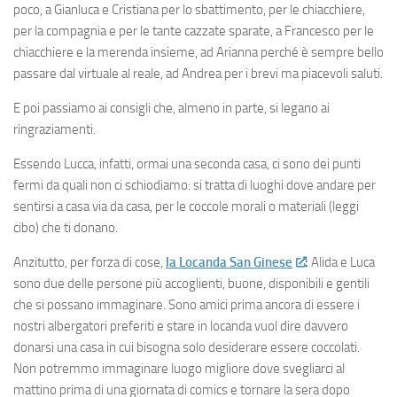
poco, a Gianluca e Cristiana per lo sbattimento, per le chiacchiere,
per la compagnia e per le tante cazzate sparate, a Francesco per le
chiacchiere e la merenda insieme, ad Arianna perché è sempre bello
passare dal virtuale al reale, ad Andrea per i brevi ma piacevoli saluti.
E poi passiamo ai consigli che, almeno in parte, si legano ai
ringraziamenti.
Essendo Lucca, infatti, ormai una seconda casa, ci sono dei punti
fermi da quali non ci schiodiamo: si tratta di luoghi dove andare per
sentirsi a casa via da casa, per le coccole morali o materiali (leggi
cibo) che ti donano.
Anzitutto, per forza di cose,
la Locanda San Ginese
:
Alida e Luca
sono due delle persone più accoglienti, buone, disponibili e gentili
che si possano immaginare. Sono amici prima ancora di essere i
nostri albergatori preferiti e stare in locanda vuol dire davvero
donarsi una casa in cui bisogna solo desiderare essere coccolati.
Non potremmo immaginare luogo migliore dove svegliarci al
mattino prima di una giornata di comics e tornare la sera dopo