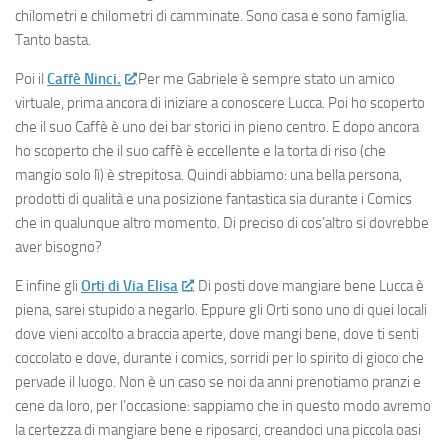
chilometri e chilometri di camminate. Sono casa e sono famiglia.
Tanto basta.
Poi il
Caffè Ninci.
Per me Gabriele è sempre stato un amico
virtuale, prima ancora di iniziare a conoscere Lucca. Poi ho scoperto
che il suo Caffè è uno dei bar storici in pieno centro. E dopo ancora
ho scoperto che il suo caffè è eccellente e la torta di riso (che
mangio solo lì) è strepitosa. Quindi abbiamo: una bella persona,
prodotti di qualità e una posizione fantastica sia durante i Comics
che in qualunque altro momento. Di preciso di cos’altro si dovrebbe
aver bisogno?
E infine gli
Orti di Via Elisa
. Di posti dove mangiare bene Lucca è
piena, sarei stupido a negarlo. Eppure gli Orti sono uno di quei locali
dove vieni accolto a braccia aperte, dove mangi bene, dove ti senti
coccolato e dove, durante i comics, sorridi per lo spirito di gioco che
pervade il luogo. Non è un caso se noi da anni prenotiamo pranzi e
cene da loro, per l’occasione: sappiamo che in questo modo avremo
la certezza di mangiare bene e riposarci, creandoci una piccola oasi