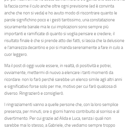
la faccia come il culo anche oltre ogni previsione (ed è convinta
anche che non si veda) e ho avuto modo di riscontrare quanto le
parole significhino poco e i gesti tantissimo, una constatazione
sicuramente banale ma le cui implicazioni sono sempre più
importanti e ramificate di quanto si voglia pensare e credere; il
risultato finale è che si prende atto dei fatti, si lascia che la delusione
e l’amarezza decantino e poi si manda serenamente a fare in culo a
cuor leggero.
Ma il post di oggi vuole essere, in realtà, di positività e potrei,
ovviamente, mettermi di nuovo a elencare i tanti momenti da
ricordare: non lo farò perché sarebbe un elenco simile agli altri anni
e significativo forse solo per me, motivo per cui farò qualcosa di
diverso. Ringrazierò e consiglierò.
I ringraziamenti vanno a quelle persone che, con la loro semplice
presenza, per minuti, ore o giorni hanno contribuito al sorriso e al
divertimento. Per cui grazie ad Alida e Luca, senza i quali non
sarebbe mai lo stesso, a Gabriele, che vediamo sempre troppo