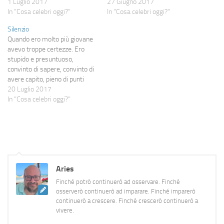
ma l'hai messa tu nel
1 Luglio 2017
non ha un giro di entrate
27 Giugno 2017
cellulare", io nel cellulare ho
In "Cosa celebri oggi?"
piuttosto ragguardevole, quella
In "Cosa celebri oggi?"
centinaia di canzoni ma a un
che chiamo la "dicotomia del
Silenzio
certo punto arrivano
riposo". Provo a spiegare,
Quando ero molto più giovane
esattamente quelle giuste.
sperando di riuscire a
avevo troppe certezze. Ero
Celebro quella musica che sa…
trasmettere la sensazione.
stupido e presuntuoso,
Partiamo…
convinto di sapere, convinto di
avere capito, pieno di punti
fermi che fermi non erano, ma
20 Luglio 2017
io ancora non ne ero a
In "Cosa celebri oggi?"
conoscenza. Ero presuntuoso
come solo chi non ha davvero
ancora vissuto niente può
esserlo: c'è chi…
Aries
Finché potrò continuerò ad osservare. Finché
osserverò continuerò ad imparare. Finché imparerò
continuerò a crescere. Finché crescerò continuerò a
vivere.