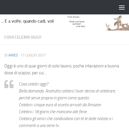
Salta al contenuto
COSA CELEBRI OGGI?
DI
ARIES
·
17 LUGLIO 2017
Oggi è uno di quei giorni di solo lavoro, poche interazioni e buona
dose di scazzo, per cui…
Cosa celebri oggi?
Bella domanda. Anzitutto celebro l’aver deciso di celebrare,
perché serve proprio in giorni come questo.
Celebro i cinque euro di sconto arrivati da Amazon.
Celebro i 18 giorni che mancano alle ferie.
Celebro gli amici che condividono con te le belle notizie o i
commenti a una serie tv.