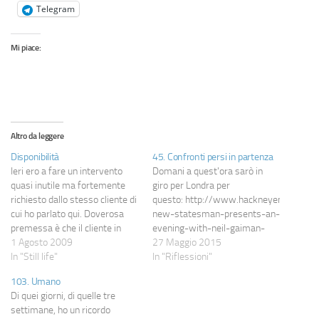
Telegram
Mi piace:
Altro da leggere
Disponibilità
45. Confronti persi in partenza
Ieri ero a fare un intervento
Domani a quest'ora sarò in
quasi inutile ma fortemente
giro per Londra per
richiesto dallo stesso cliente di
questo: http://www.hackneyempire.co
cui ho parlato qui. Doverosa
new-statesman-presents-an-
premessa è che il cliente in
evening-with-neil-gaiman-
questione, dopo ciò che ho
1 Agosto 2009
and-amanda-palmer.html
27 Maggio 2015
raccontato in quel post, è
In "Still life"
Devo dire che ancora non mi
In "Riflessioni"
riuscito a scrivermi una mail in
sembra vero. Sono anni,
103. Umano
cui mi diceva che gli sembrava
letteralmente, che aspetto di
Di quei giorni, di quelle tre
io fossi…
poter vedere Neil Gaiman dal
settimane, ho un ricordo
vivo e il fatto di essere riuscito