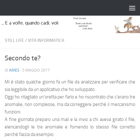
Salta al contenuto
STILL LIFE
/
VITA INFORMATICA
Secondo te?
DI
ARIES
·
5 MAGGIO 2017
Mi è stato qualche giorno fa un file da analizzare per verificare che
sia leggibile da un applicativo che ho sviluppato.
Oggi ho ritagliato un’oretta per farlo e ho riscontrato che c’erano tre
anomalie, non complesse, ma da correggere perché il meccanismo
funzioni.
A fine giornata preparo una mail e la invio a chi aveva girato il file,
elencandogli le tre anomalie e fornendo lo stesso file corretto
perché faccia da esempio.