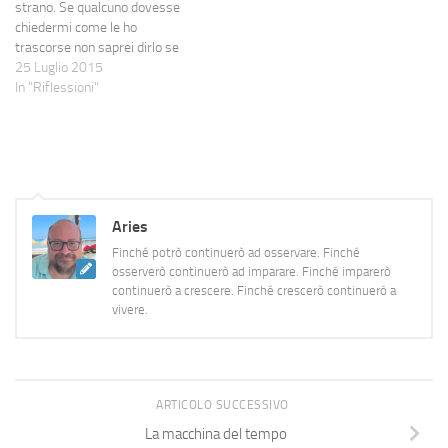
strano. Se qualcuno dovesse
a comprare il biglietto e,
chiedermi come le ho
addirittura, finire in terza fila,
trascorse non saprei dirlo se
mi emoziona e stordisce.…
non in termini generici: ricordo
25 Luglio 2015
male l'insieme, ricordo
In "Riflessioni"
perfettamente certi istanti, li
ricordo talmente bene da
sentirne ancora il dolore. O la
rabbia. Sì, la rabbia, perché…
Aries
Finché potrò continuerò ad osservare. Finché
osserverò continuerò ad imparare. Finché imparerò
continuerò a crescere. Finché crescerò continuerò a
vivere.
ARTICOLO SUCCESSIVO
La macchina del tempo