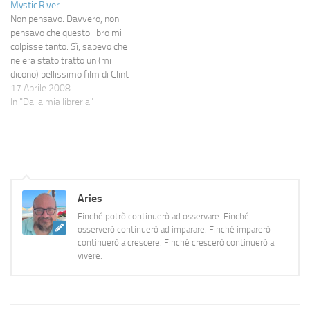
Mystic River
quelli che seguiranno) essere
Non pensavo. Davvero, non
una fan…
pensavo che questo libro mi
colpisse tanto. Sì, sapevo che
ne era stato tratto un (mi
dicono) bellissimo film di Clint
Eastwood, vincitore di un
17 Aprile 2008
Oscar; conoscevo la bravura di
In "Dalla mia libreria"
Lehane grazie ai romanzi che
tanto ho amato; sapevo anche
che si trattava di un libro…
Aries
Finché potrò continuerò ad osservare. Finché
osserverò continuerò ad imparare. Finché imparerò
continuerò a crescere. Finché crescerò continuerò a
vivere.