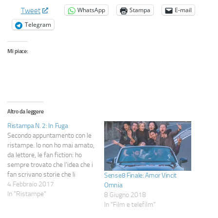
WhatsApp
Stampa
E-mail
Tweet
Telegram
Mi piace:
Altro da leggere
Ristampa N. 2: In Fuga
Secondo appuntamento con le
ristampe. Io non ho mai amato,
da lettore, le fan fiction: ho
sempre trovato che l'idea che i
fan scrivano storie che li
Sense8 Finale: Amor Vincit
soddisfino fosse piuttosto
4 Febbraio 2017
Omnia
presuntuosa. Questo racconto,
In "Ristampe"
8 Giugno 2018
pertanto, non vuole in alcun
In "Film e telefilm"
modo (così come un paio di