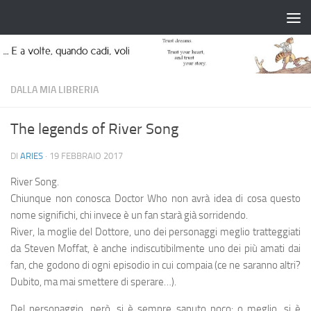
Salta al contenuto
DALLA MIA LIBRERIA
The legends of River Song
DI
ARIES
·
19 FEBBRAIO 2017
River Song.
Chiunque non conosca Doctor Who non avrà idea di cosa questo
nome significhi, chi invece è un fan starà già sorridendo.
River, la moglie del Dottore, uno dei personaggi meglio tratteggiati
da Steven Moffat, è anche indiscutibilmente uno dei più amati dai
fan, che godono di ogni episodio in cui compaia (ce ne saranno altri?
Dubito, ma mai smettere di sperare…).
Del personaggio, però, si è sempre saputo poco: o meglio, si è