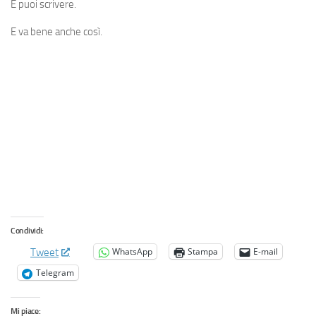
E puoi scrivere.
E va bene anche così.
Condividi:
WhatsApp
Stampa
E-mail
Tweet
Telegram
Mi piace: