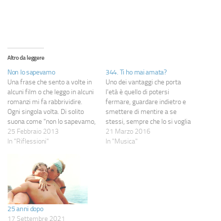
Altro da leggere
Non lo sapevamo
344. Ti ho mai amata?
Una frase che sento a volte in
Uno dei vantaggi che porta
alcuni film o che leggo in alcuni
l'età è quello di potersi
romanzi mi fa rabbrividire.
fermare, guardare indietro e
Ogni singola volta. Di solito
smettere di mentire a se
suona come "non lo sapevamo,
stessi, sempre che lo si voglia
ma quella sarebbe stata
25 Febbraio 2013
fare. A quel punto si
21 Marzo 2016
l'ultima volta che...", seguita da
In "Riflessioni"
abbassano le maschere, si
In "Musica"
possibilità varie: che avremmo
mettono via tutti gli
fatto l'amore, che ci saremmo
abbellimenti e si riconosce allo
visti, che avremmo parlato,…
specchio qualcuno che si è
sempre stati…
25 anni dopo
17 Settembre 2021