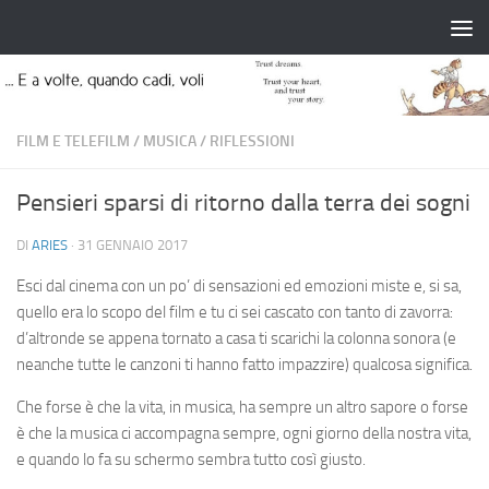
Salta al contenuto
FILM E TELEFILM
/
MUSICA
/
RIFLESSIONI
Pensieri sparsi di ritorno dalla terra dei sogni
DI
ARIES
·
31 GENNAIO 2017
Esci dal cinema con un po’ di sensazioni ed emozioni miste e, si sa,
quello era lo scopo del film e tu ci sei cascato con tanto di zavorra:
d’altronde se appena tornato a casa ti scarichi la colonna sonora (e
neanche tutte le canzoni ti hanno fatto impazzire) qualcosa significa.
Che forse è che la vita, in musica, ha sempre un altro sapore o forse
è che la musica ci accompagna sempre, ogni giorno della nostra vita,
e quando lo fa su schermo sembra tutto così giusto.