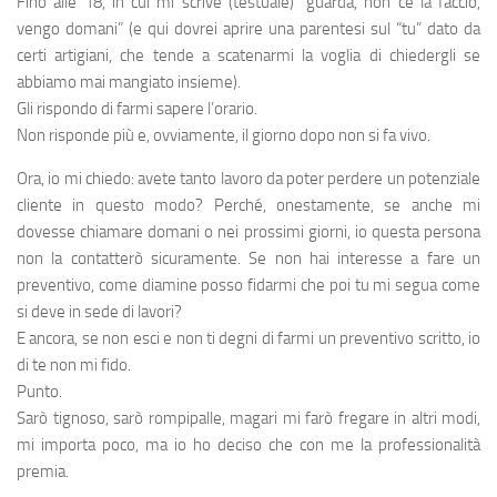
Fino alle 18, in cui mi scrive (testuale) “guarda, non ce la faccio,
vengo domani” (e qui dovrei aprire una parentesi sul “tu” dato da
certi artigiani, che tende a scatenarmi la voglia di chiedergli se
abbiamo mai mangiato insieme).
Gli rispondo di farmi sapere l’orario.
Non risponde più e, ovviamente, il giorno dopo non si fa vivo.
Ora, io mi chiedo: avete tanto lavoro da poter perdere un potenziale
cliente in questo modo? Perché, onestamente, se anche mi
dovesse chiamare domani o nei prossimi giorni, io questa persona
non la contatterò sicuramente. Se non hai interesse a fare un
preventivo, come diamine posso fidarmi che poi tu mi segua come
si deve in sede di lavori?
E ancora, se non esci e non ti degni di farmi un preventivo scritto, io
di te non mi fido.
Punto.
Sarò tignoso, sarò rompipalle, magari mi farò fregare in altri modi,
mi importa poco, ma io ho deciso che con me la professionalità
premia.