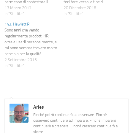
permesso di contestare il
feci fare verso la fine di
preventivo e avevo raccontato
13 Marzo 2017
settembre. Tra quelli che
20 Dicembre 2016
di come avessi ribattuto
In "Still life"
vennero, questo fu quello che
In "Still life"
chiarendo che loro non
mi fece non solo il preventivo
143. Hewlett P.
avevano alcun diritto di
più caro, ma stette pochi
Sono anni che vendo
contestare, ma
minuti in casa, non diede…
regolarmente prodotti HP,
semplicemente di decidere se
oltre a usarli personalmente, e
fare un lavoro o meno.…
mi sono sempre trovato molto
bene sia per la qualità
intrinseca che per
2 Settembre 2015
l'assistenza.Però, proprio
In "Still life"
perché mi piace essere
obiettivo, questa va
raccontata.Ieri sono andato da
un cliente perché un suo
vecchio server non si
accendeva più: partito…
Aries
Finché potrò continuerò ad osservare. Finché
osserverò continuerò ad imparare. Finché imparerò
continuerò a crescere. Finché crescerò continuerò a
vivere.