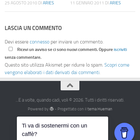
25 AGOSTO 2010
DI
ARIES
11 GENNAIO 2011
DI
ARIES
LASCIA UN COMMENTO
Devi essere
connesso
per inviare un commento.
Ricevi un avviso se ci sono nuovi commenti. Oppure
iscriviti
senza commentare.
Questo sito utilizza Akismet per ridurre lo spam.
Scopri come
vengono elaborati i dati derivati dai commenti
.
...E a volte, quando cadi, voli © 2026. Tutti i diritti riservati.
Powered by
- Progettato con il
tema Hueman
Ti va di sostenermi con un
caffè?