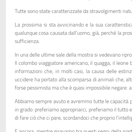
Tutte sono state caratterizzate da stravolgimenti natura
La prossima si sta avvicinando e la sua caratteristic
qualunque cosa causata dall’uomo; già, perché la pros
sufficienza.
In una delle ultime sale della mostra si vedevano ripro
Il colombo viaggiatore americano, il quagga, il leone b
informazioni che, in molti casi, la causa delle estinz
uccidere ha portato alla scomparsa di animali che, al
forse pessimista ma che è quasi impossibile negare: 
Abbiamo sempre avuto e avremmo tutte le capacità pe
in grado: preferiamo appropriarci, preferiamo il tutto 
di fare ciò che ci pare, scordandoci che proprio l’intell
E ancora, mentre giravamo tra questi segni della nostr