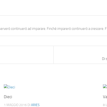
erverò continuerò ad imparare. Finché imparerò continuerò a crescere. Fi
Di 
Dieci
Va
1 MAGGIO 2016
DI
ARIES
8 