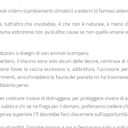
li interni (cambiamenti climatici) o esterni (il famoso asteroi
a, tutt’altro che invidiabile, è che non è naturale, a meno
sima estinzione non avrà altre cause se non quelle umane e 
duzioni o disegni di vari animali scomparsi.
erbero, il tilacino sono solo alcuni delle decine, centinaia d
ione fosse la caccia eccessiva o, addirittura, l’uccisione pe
trimenti, arricchirebbero la fauna del pianeta mi ha trasmess
abbiamo perso.
r costruire invece di distruggere, per proteggere invece d
e subito e chi se ne frega per il domani, preferiamo credere che
igenza superiore (?) dovrebbe farci discernere sull’opportunità d
a stupidità, famiglie intorno a noi si fermavano solo a indic