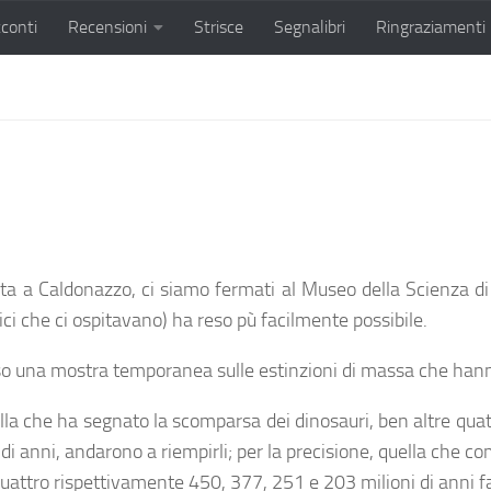
conti
Recensioni
Strisce
Segnalibri
Ringraziamenti
ita a Caldonazzo, ci siamo fermati al Museo della Scienza 
ci che ci ospitavano) ha reso pù facilmente possibile.
orso una mostra temporanea sulle estinzioni di massa che hanno
lla che ha segnato la scomparsa dei dinosauri, ben altre quat
 di anni, andarono a riempirli; per la precisione, quella che com
e quattro rispettivamente 450, 377, 251 e 203 milioni di anni f