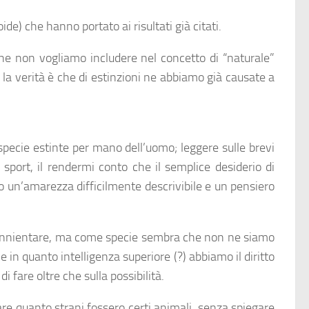
de) che hanno portato ai risultati già citati.
 che non vogliamo includere nel concetto di “naturale”
la verità è che di estinzioni ne abbiamo già causate a
i specie estinte per mano dell’uomo; leggere sulle brevi
r sport, il rendermi conto che il semplice desiderio di
o un’amarezza difficilmente descrivibile e un pensiero
i annientare, ma come specie sembra che non ne siamo
 in quanto intelligenza superiore (?) abbiamo il diritto
i fare oltre che sulla possibilità.
are quanto strani fossero certi animali, senza spiegare