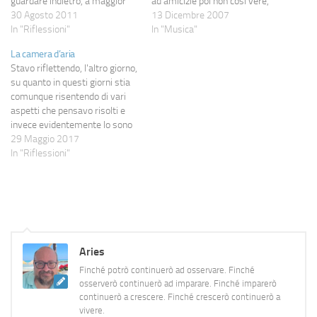
guardare indietro, a maggior
ad amicizie poi non così vere,
ragione dopo aver superato
30 Agosto 2011
rovinate dalla falsità di
13 Dicembre 2007
tanti problemi: non per una
In "Riflessioni"
qualcuno, ho pensato a nuove
In "Musica"
strana nostalgia del passato (a
amicizie che finiscono per
La camera d’aria
cui, lo ammetto, un po' sono di
morire quasi subito per la poca
Stavo riflettendo, l'altro giorno,
natura portato, ma che ormai
voglia di aprirsi, ma ho
su quanto in questi giorni stia
si è molto ridotta), bensì per…
pensato…
comunque risentendo di vari
aspetti che pensavo risolti e
invece evidentemente lo sono
molto meno: inutile negare che
29 Maggio 2017
martedì scorso ha avuto la sua
In "Riflessioni"
incidenza al riguardo, ma
penso che in realtà l'incidenza
sia di tutto l'anno passato e
che…
Aries
Finché potrò continuerò ad osservare. Finché
osserverò continuerò ad imparare. Finché imparerò
continuerò a crescere. Finché crescerò continuerò a
vivere.