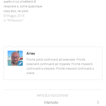
quello in cui smetterò di
respirare e, come qualunque
cosa dico, ne sono
estremamente convinto. In
8 Maggio 2016
questi ultimi mesi sono tante
In "Riflessioni"
le cose che sto imparando,
rimettendo in discussione
anche aspetti che ritenevo, in
un certo senso, sedimentati
e…
Aries
Finché potrò continuerò ad osservare. Finché
osserverò continuerò ad imparare. Finché imparerò
continuerò a crescere. Finché crescerò continuerò a
vivere.
ARTICOLO SUCCESSIVO
Interludio