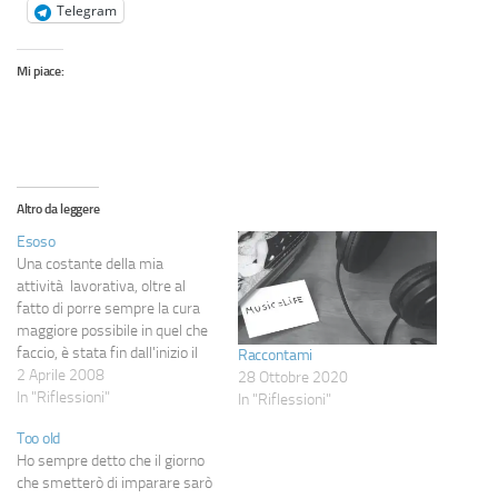
Telegram
Mi piace:
Altro da leggere
Esoso
Una costante della mia
attività lavorativa, oltre al
fatto di porre sempre la cura
maggiore possibile in quel che
faccio, è stata fin dall'inizio il
Raccontami
chiedere tariffe non in linea con
2 Aprile 2008
28 Ottobre 2020
i servizi offerti: sapendo che è
In "Riflessioni"
In "Riflessioni"
difficile trovare clienti e che se
Too old
qualcuno viene da me all'inizio
Ho sempre detto che il giorno
non lo…
che smetterò di imparare sarò