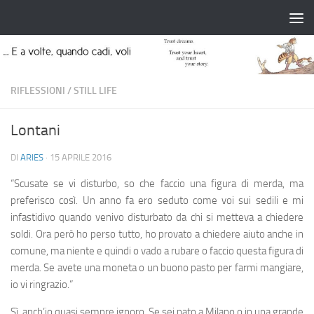
Salta al contenuto
RIFLESSIONI
/
STILL LIFE
Lontani
DI
ARIES
·
15 APRILE 2016
“Scusate se vi disturbo, so che faccio una figura di merda, ma
preferisco così. Un anno fa ero seduto come voi sui sedili e mi
infastidivo quando venivo disturbato da chi si metteva a chiedere
soldi. Ora però ho perso tutto, ho provato a chiedere aiuto anche in
comune, ma niente e quindi o vado a rubare o faccio questa figura di
merda. Se avete una moneta o un buono pasto per farmi mangiare,
io vi ringrazio.”
Sì, anch’io quasi sempre ignoro. Se sei nato a Milano o in una grande