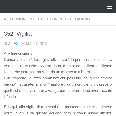
Salta al contenuto
RIFLESSIONI
/
STILL LIFE
/
UN POST AL GIORNO
352. Vigilia
DI
ARIES
·
30 MARZO 2016
Alla fine ci siamo.
Domani, o al più tardi giovedì, ci sarà la prima risposta, quella
che definirà ciò che avverrà dopo, mentre nel frattempo attendo
l’altra che potrebbe arrivare da un momento all’altro.
Due risposte, quattro combinazioni possibili, da quella “meno
peggio” (scusate, ma di “migliore”, qui, non c’è un cazzo) a
quella che equivale a una vanga per scavare dopo aver toccato
il fondo.
E io qui, alla vigilia di momenti che possono chiudere o almeno
porre in chiusura questo periodo nero o dargli nuove ulteriori