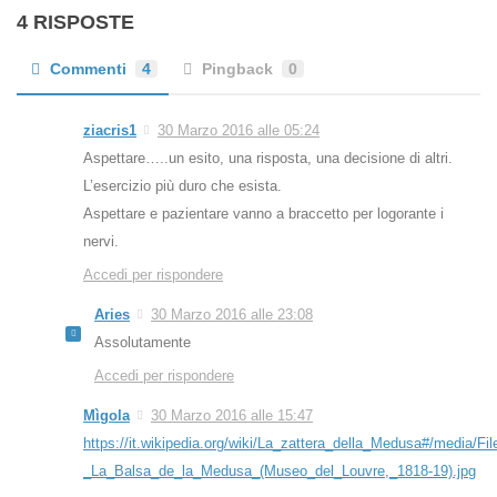
4 RISPOSTE
Commenti
4
Pingback
0
ziacris1
30 Marzo 2016 alle 05:24
Aspettare…..un esito, una risposta, una decisione di altri.
L’esercizio più duro che esista.
Aspettare e pazientare vanno a braccetto per logorante i
nervi.
Accedi per rispondere
Aries
30 Marzo 2016 alle 23:08
Assolutamente
Accedi per rispondere
Mìgola
30 Marzo 2016 alle 15:47
https://it.wikipedia.org/wiki/La_zattera_della_Medusa#/me
_La_Balsa_de_la_Medusa_(Museo_del_Louvre,_1818-19).jpg