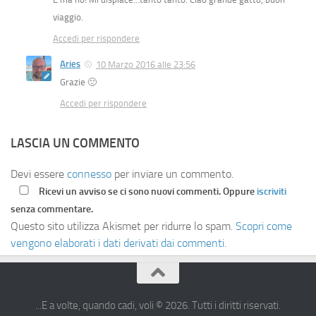
viaggio.
Accedi per rispondere
Aries
10 Marzo 2016 alle 23:56
Grazie 🙁
Accedi per rispondere
LASCIA UN COMMENTO
Devi essere
connesso
per inviare un commento.
Ricevi un avviso se ci sono nuovi commenti. Oppure
iscriviti
senza commentare.
Questo sito utilizza Akismet per ridurre lo spam.
Scopri come
vengono elaborati i dati derivati dai commenti
.
...E a volte, quando cadi, voli © 2026. Tutti i diritti riservati.