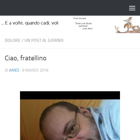
Salta al contenuto
DOLORE
/
UN POST AL GIORNO
Ciao, fratellino
DI
ARIES
·
9 MARZO 2016