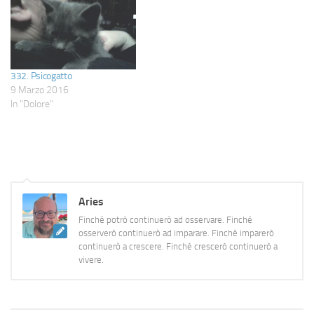
332. Psicogatto
9 Marzo 2016
In "Dolore"
Aries
Finché potrò continuerò ad osservare. Finché
osserverò continuerò ad imparare. Finché imparerò
continuerò a crescere. Finché crescerò continuerò a
vivere.