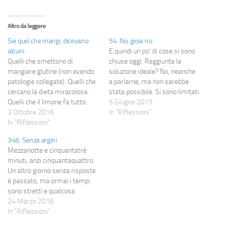
Altro da leggere
Sei quel che mangi, dicevano
54. No, gioia no.
alcuni
E quindi un po' di cose si sono
Quelli che smettono di
chiuse oggi. Raggiunta la
mangiare glutine (non avendo
soluzione ideale? No, neanche
patologie collegate). Quelli che
a parlarne, ma non sarebbe
cercano la dieta miracolosa.
stata possibile. Si sono limitati
Quelli che il limone fa tutto.
parecchio i danni, quello sì.
5 Giugno 2015
Quelli che tolgono carboidrati e
3 Ottobre 2016
Eppure non riesco a gioire.
In "Riflessioni"
sa il cavolo quante altre cose in
In "Riflessioni"
Perché non è giusto essere
nome dell'ennesima moda, non
costretti a gioire per aver
346. Senza argini
pensando alle conseguenze
risolto alla meno peggio…
Mezzanotte e cinquantatré
che avrà sul loro metabolismo.
minuti, anzi cinquantaquattro.
Quelli che chiedono la…
Un altro giorno senza risposte
è passato, ma ormai i tempi
sono stretti e qualcosa
arriverà. Se non fosse chiaro,
24 Marzo 2016
questa è una di quelle sere in
In "Riflessioni"
cui il non sapere cosa scrivere