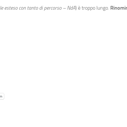
ile esteso con tanto di percorso – NdA
) è troppo lungo.
Rinomin
am