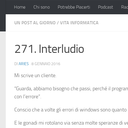
Home
Chi sono
Potrebbe Piacerti
Podcast
Rac
Salta al contenuto
UN POST AL GIORNO
/
VITA INFORMATICA
271. Interludio
DI
ARIES
·
8 GENNAIO 2016
Mi scrive un cliente.
“Guarda, abbiamo bisogno che passi, perché il program
con l’errore”.
Conscio che a volte gli errori di windows sono quanto 
E le gonadi mi rotolano via senza molte speranze di v