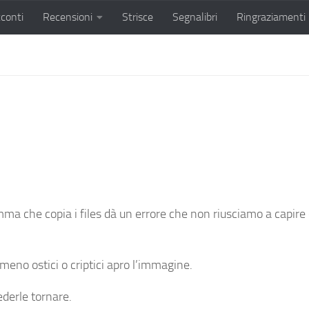
conti
Recensioni
Strisce
Segnalibri
Ringraziamenti
ma che copia i files dà un errore che non riusciamo a capir
meno ostici o criptici apro l’immagine.
ederle tornare.