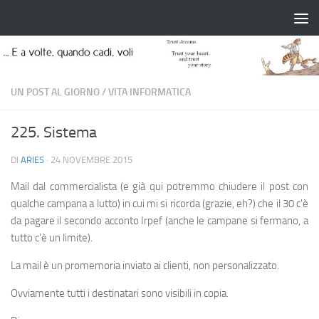
Salta al contenuto
UN POST AL GIORNO
/
VITA INFORMATICA
225. Sistema
DI
ARIES
·
24 NOVEMBRE 2015
Mail dal commercialista (e già qui potremmo chiudere il post con
qualche campana a lutto) in cui mi si ricorda (grazie, eh?) che il 30 c'è
da pagare il secondo acconto Irpef (anche le campane si fermano, a
tutto c'è un limite).
La mail è un promemoria inviato ai clienti, non personalizzato.
Ovviamente tutti i destinatari sono visibili in copia.