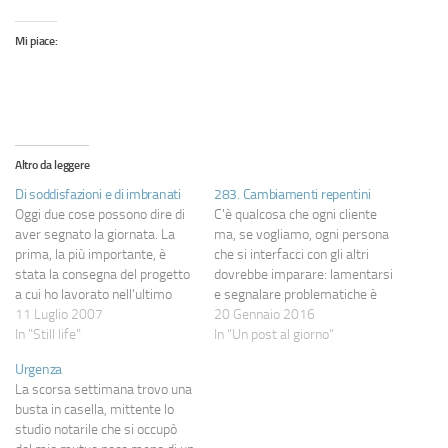
Mi piace:
Altro da leggere
Di soddisfazioni e di imbranati
283. Cambiamenti repentini
Oggi due cose possono dire di
C'è qualcosa che ogni cliente
aver segnato la giornata. La
ma, se vogliamo, ogni persona
prima, la più importante, è
che si interfacci con gli altri
stata la consegna del progetto
dovrebbe imparare: lamentarsi
a cui ho lavorato nell'ultimo
e segnalare problematiche è
mese e più: tutto andato alla
11 Luglio 2007
assolutamente legittimo ma
20 Gennaio 2016
grande e, soprattutto, sembra
In "Still life"
bisogna imparare a farlo con
In "Un post al giorno"
ci siano ulteriori possibilità di
cognizione di causa. Altrimenti
Urgenza
espansione; considerando che
possono succedere alcuni
La scorsa settimana trovo una
si tratta del lavoro di cui,…
incidenti di percorso. Può
busta in casella, mittente lo
capitare, ad esempio, di
studio notarile che si occupò
segnalare che qualcosa non…