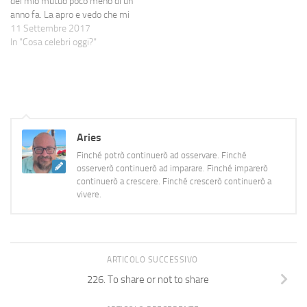
del mio mutuo poco meno di un
anno fa. La apro e vedo che mi
chiedono la certificazione
11 Settembre 2017
relativa alla ritenuta d'acconto:
In "Cosa celebri oggi?"
un po' perplesso, perché sono
sicuro di averla mandata, li
chiamo e mi…
Aries
Finché potrò continuerò ad osservare. Finché
osserverò continuerò ad imparare. Finché imparerò
continuerò a crescere. Finché crescerò continuerò a
vivere.
ARTICOLO SUCCESSIVO
226. To share or not to share