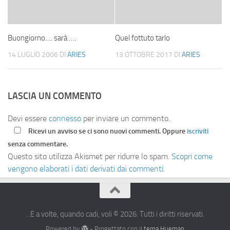
Buongiorno…. sarà ….
Quel fottuto tarlo
14 LUGLIO 2006
DI
ARIES
13 OTTOBRE 2017
DI
ARIES
LASCIA UN COMMENTO
Devi essere
connesso
per inviare un commento.
Ricevi un avviso se ci sono nuovi commenti. Oppure
iscriviti
senza commentare.
Questo sito utilizza Akismet per ridurre lo spam.
Scopri come
vengono elaborati i dati derivati dai commenti
.
...E a volte, quando cadi, voli © 2026. Tutti i diritti riservati.
Powered by
- Progettato con il
tema Hueman