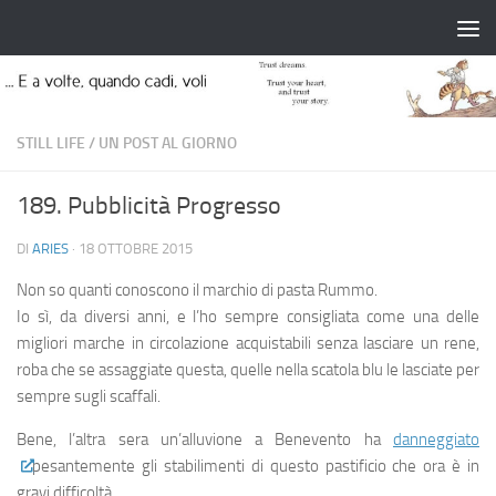
Salta al contenuto
STILL LIFE
/
UN POST AL GIORNO
189. Pubblicità Progresso
DI
ARIES
·
18 OTTOBRE 2015
Non so quanti conoscono il marchio di pasta Rummo.
Io sì, da diversi anni, e l’ho sempre consigliata come una delle
migliori marche in circolazione acquistabili senza lasciare un rene,
roba che se assaggiate questa, quelle nella scatola blu le lasciate per
sempre sugli scaffali.
Bene, l’altra sera un’alluvione a Benevento ha
danneggiato
pesantemente gli stabilimenti di questo pastificio che ora è in
gravi difficoltà.