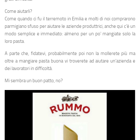
Come aiutarli?
Come quando ci fu il terremoto in Emilia e molti di noi comprarono
parmigiano sfuso per aiutare le aziende produttrici, anche qui c’è un
modo semplice e immediato: almeno per un po’ mangiate solo la
loro pasta.
A parte che, fidatevi, probabilmente poi non la mollerete più ma
oltre a mangiare pasta buona vi troverete ad aiutare un’azienda e
dei lavoratori in difficoltà.
Mi sembra un buon patto, no?