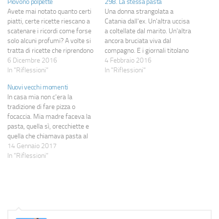
Piovono polpette
298. La stessa pasta
Avete mai notato quanto certi
Una donna strangolata a
piatti, certe ricette riescano a
Catania dall'ex. Un'altra uccisa
scatenare i ricordi come forse
a coltellate dal marito. Un'altra
solo alcuni profumi? A volte si
ancora bruciata viva dal
tratta di ricette che riprendono
compagno. E i giornali titolano
esattamente qualcosa che
6 Dicembre 2016
"voleva SOLO sfregiarla", "era
4 Febbraio 2016
poteva preparare un genitore o
In "Riflessioni"
geloso ed ha perso la testa" e
In "Riflessioni"
una nonna, altre scatenano
cosucce del genere. E un
Nuovi vecchi momenti
semplicemente una catena di
giudice a Palermo dice che una
In casa mia non c'era la
ricordi. Oggi, ad esempio, ho
molestia sessuale (perché se
tradizione di fare pizza o
preparato delle polpette…
tocchi il…
focaccia. Mia madre faceva la
pasta, quella sì, orecchiette e
quella che chiamava pasta al
torchio, rigorosamente a mano
14 Gennaio 2017
a partire dall'impasto, ma
In "Riflessioni"
focacce e pizze no: quelle erano
competenze di alcune zie e mi
ricordo che il me…