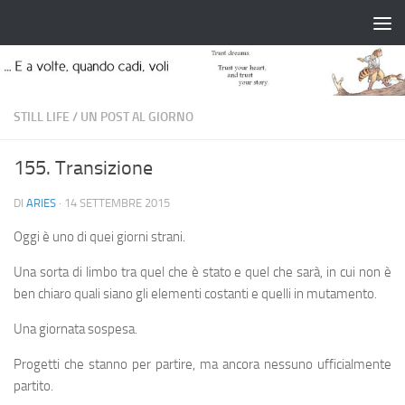
Salta al contenuto
STILL LIFE
/
UN POST AL GIORNO
155. Transizione
DI
ARIES
·
14 SETTEMBRE 2015
Oggi è uno di quei giorni strani.
Una sorta di limbo tra quel che è stato e quel che sarà, in cui non è
ben chiaro quali siano gli elementi costanti e quelli in mutamento.
Una giornata sospesa.
Progetti che stanno per partire, ma ancora nessuno ufficialmente
partito.