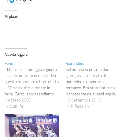
Mi piace:
Altro da leggere
Ferie
Riprendere
Ebbene sì. Il miraggio è giunto
Settimana scorsa, in due
e si è tramutato in realtà . Da
giorni, avevo cercato di
questo momento e fino a tutto
riprendere a lavorare al
il 30 sono ufficialmente in
romanzo. Era stato faticoso.
ferie. Certo, soprassediamo
Nonostante ne avessi voglia,
sul cliente/genio (lo stesso che
7 Agosto 2009
nonostante almeno qualche
19 Settembre 2016
diceva che non sono
In "Still life"
idea ci fosse, le parole
In "Riflessioni"
abbastanza paziente con lui)
uscivano a fatica. Ho scritto
che mi ha chiamato alle 17.40
6/7 pagine in quei due giorni,
per rispondermi al contenuto…
ma non potevo dirmi
soddisfatto per quantità (non
molte, non per…