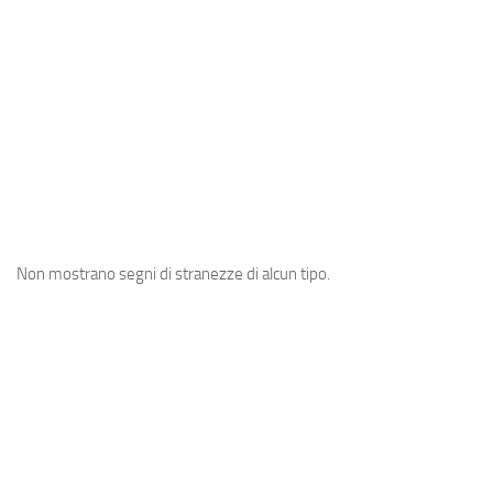
A post shared by Sergio (@oldmanaries)
Non mostrano segni di stranezze di alcun tipo.