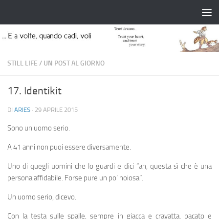
Salta al contenuto
STILL LIFE
/
UN POST AL GIORNO
17. Identikit
DI
ARIES
·
29 APRILE 2015
Sono un uomo serio.
A 41 anni non puoi essere diversamente.
Uno di quegli uomini che lo guardi e dici “ah, questa sì che è una
persona affidabile. Forse pure un po’ noiosa”.
Un uomo serio, dicevo.
Con la testa sulle spalle, sempre in giacca e cravatta, pacato e