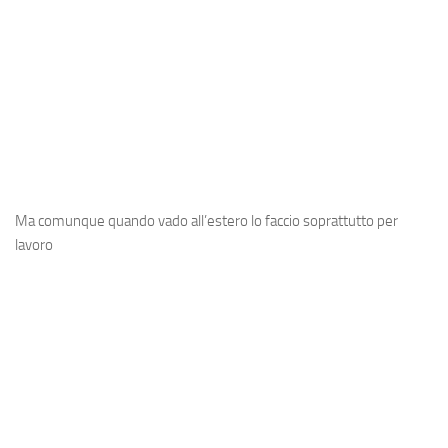
A post shared by Sergio (@oldmanaries)
Ma comunque quando vado all’estero lo faccio soprattutto per
lavoro