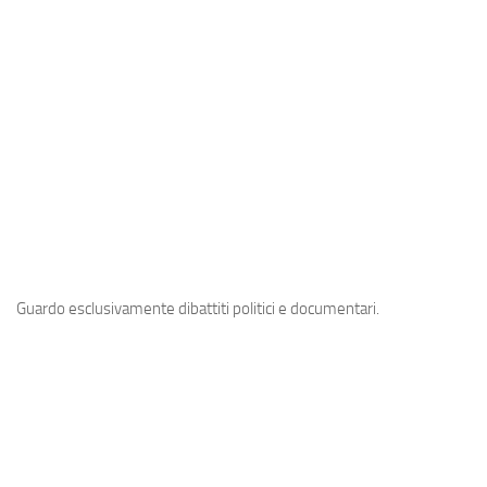
A post shared by Sergio (@oldmanaries)
Guardo esclusivamente dibattiti politici e documentari.