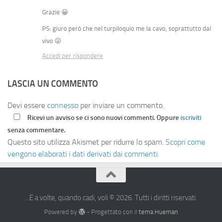
Grazie 😀
PS: giuro però che nel turpiloquio me la cavo, soprattutto dal
vivo 😛
Accedi per rispondere
LASCIA UN COMMENTO
Devi essere
connesso
per inviare un commento.
Ricevi un avviso se ci sono nuovi commenti. Oppure
iscriviti
senza commentare.
Questo sito utilizza Akismet per ridurre lo spam.
Scopri come
vengono elaborati i dati derivati dai commenti
.
...E a volte, quando cadi, voli © 2026. Tutti i diritti riservati.
Powered by
- Progettato con il
tema Hueman