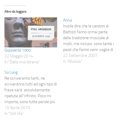
Altro da leggere
Anna
Inutile dire che le canzoni di
Battisti fanno ormai parte
della tradizione musicale di
molti, me incluso: sono tante i
pezzi che fanno venir voglia di
Quoziente 1000
fischiettare, di cantare in coro,
22 Settembre 2007
22 Maggio 2014
di stare su una spiaggia
In "Musica"
In "Dalla mia libreria"
davanti ad un falò. Ma del
So Long
repertorio del Battisti classico
Ne scriveranno tanti, ne
fanno parte anche canzoni…
scriveranno tutti ed ogni tipo di
frase sarà assolutamente
ripetuta all"infinito. Poco mi
importa, sono tutte parole più
che meritate quando ad
15 Aprile 2010
andarsene è un grande artista
In "Still life"
ed un maestro di ironia e stile
com"è stato Raimondo
Vianello. Non sto a scriverne