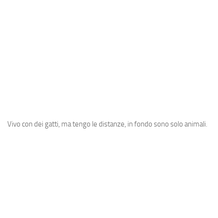
A post shared by Sergio (@oldmanaries)
Vivo con dei gatti, ma tengo le distanze, in fondo sono solo animali.