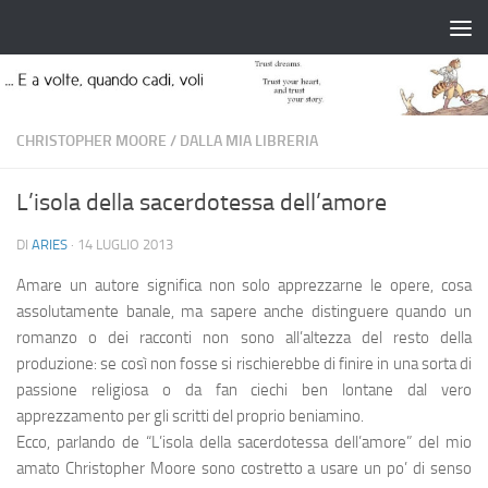
Salta al contenuto
CHRISTOPHER MOORE
/
DALLA MIA LIBRERIA
L’isola della sacerdotessa dell’amore
DI
ARIES
·
14 LUGLIO 2013
Amare un autore significa non solo apprezzarne le opere, cosa
assolutamente banale, ma sapere anche distinguere quando un
romanzo o dei racconti non sono all’altezza del resto della
produzione: se così non fosse si rischierebbe di finire in una sorta di
passione religiosa o da fan ciechi ben lontane dal vero
apprezzamento per gli scritti del proprio beniamino.
Ecco, parlando de “L’isola della sacerdotessa dell’amore” del mio
amato Christopher Moore sono costretto a usare un po’ di senso