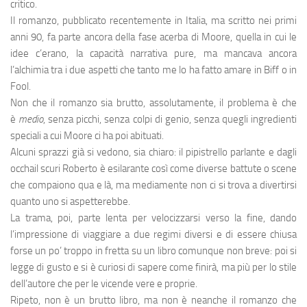
critico.
Il romanzo, pubblicato recentemente in Italia, ma scritto nei primi
anni 90, fa parte ancora della fase acerba di Moore, quella in cui le
idee c’erano, la capacità narrativa pure, ma mancava ancora
l’alchimia tra i due aspetti che tanto me lo ha fatto amare in Biff o in
Fool.
Non che il romanzo sia brutto, assolutamente, il problema è che
è
medio
, senza picchi, senza colpi di genio, senza quegli ingredienti
speciali a cui Moore ci ha poi abituati.
Alcuni sprazzi già si vedono, sia chiaro: il pipistrello parlante e dagli
occhail scuri Roberto è esilarante così come diverse battute o scene
che compaiono qua e là, ma mediamente non ci si trova a divertirsi
quanto uno si aspetterebbe.
La trama, poi, parte lenta per velocizzarsi verso la fine, dando
l’impressione di viaggiare a due regimi diversi e di essere chiusa
forse un po’ troppo in fretta su un libro comunque non breve: poi si
legge di gusto e si è curiosi di sapere come finirà, ma più per lo stile
dell’autore che per le vicende vere e proprie.
Ripeto, non è un brutto libro, ma non è neanche il romanzo che