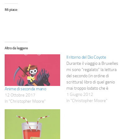
Mi piace:
Altro da leggere
Il ritorno del Dio Coyote
Durante il viaggio a Bruxelles
mi sono "regalato" la lettura
del secondo (in ordine di
scrittura) libro di quel genio
mai troppo lodato che è
Anime di seconda mano
Christopher Moore, "Coyote
1 Giugno 2012
12 Ottobre 2017
Blue", tradotto con "Il ritorno
In "Christopher Moore"
In "Christopher Moore"
del Dio Coyote" (opinabile, ma
quanto meno fedele al
contenuto del romanzo).
Avendo a disposizione
entrambe le…