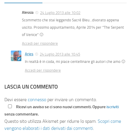
Alessia
24 Luglio 2013 alle 10:02
Scommetto che stai leggendo Sacré Bleu…divorato appena
uscito. Prossimo appuntamento, Aprile 2014 per “The Serpent
of Venice” 🙂
Accedi per rispondere
Aries
24 Luglio 2013 alle 10:45
In realtà è in coda, mi piace centellinare gli autori che amo 🙂
Accedi per rispondere
LASCIA UN COMMENTO
Devi essere
connesso
per inviare un commento.
Ricevi un avviso se ci sono nuovi commenti. Oppure
iscriviti
senza commentare.
Questo sito utilizza Akismet per ridurre lo spam.
Scopri come
vengono elaborati i dati derivati dai commenti
.