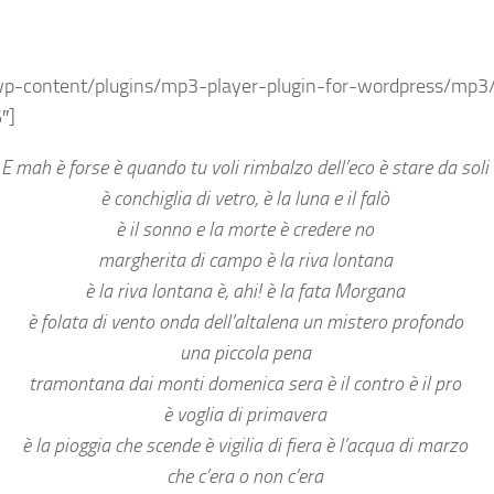
wp-content/plugins/mp3-player-plugin-for-wordpress/mp
″]
E mah è forse è quando tu voli rimbalzo dell’eco è stare da soli
è conchiglia di vetro, è la luna e il falò
è il sonno e la morte è credere no
margherita di campo è la riva lontana
è la riva lontana è, ahi! è la fata Morgana
è folata di vento onda dell’altalena un mistero profondo
una piccola pena
tramontana dai monti domenica sera è il contro è il pro
è voglia di primavera
è la pioggia che scende è vigilia di fiera è l’acqua di marzo
che c’era o non c’era