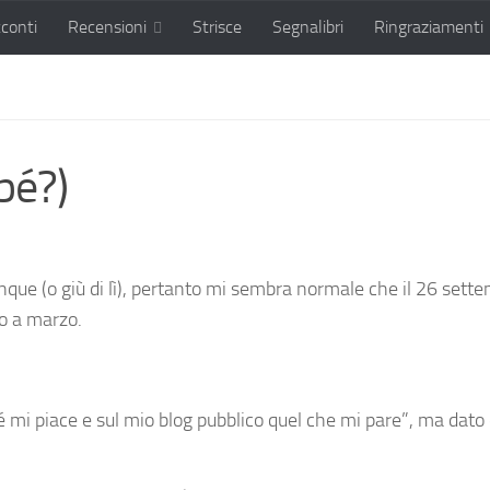
conti
Recensioni
Strisce
Segnalibri
Ringraziamenti
bé?)
nque (o giù di lì), pertanto mi sembra normale che il 26 sett
to a marzo.
é mi piace e sul mio blog pubblico quel che mi pare”, ma da