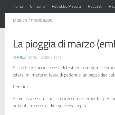
Home
Chi sono
Potrebbe Piacerti
Podcast
Rac
Salta al contenuto
MUSICA
/
RADIOBLOG
La pioggia di marzo (em
DI
ARIES
·
26 SETTEMBRE 2012
Si sa che io faccio le cose di testa mia sempre e comu
citare, mi metta in testa di parlare di un pezzo dedica
Perché?
Se volessi essere conciso direi semplicemente “perch
antipatico, cerco di dire qualcosa in più.