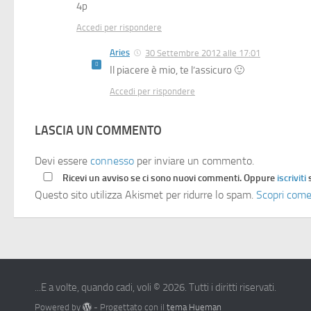
4p
Accedi per rispondere
Aries
30 Settembre 2012 alle 17:01
Il piacere è mio, te l’assicuro 🙂
Accedi per rispondere
LASCIA UN COMMENTO
Devi essere
connesso
per inviare un commento.
Ricevi un avviso se ci sono nuovi commenti. Oppure
iscriviti
Questo sito utilizza Akismet per ridurre lo spam.
Scopri come
...E a volte, quando cadi, voli © 2026. Tutti i diritti riservati.
Powered by
- Progettato con il
tema Hueman