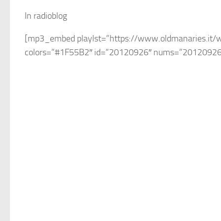
In radioblog
[mp3_embed playlst=”https://www.oldmanaries.it/
colors=”#1F55B2″ id=”20120926″ nums=”20120926