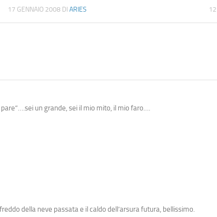
17 GENNAIO 2008
DI
ARIES
12
pare”….sei un grande, sei il mio mito, il mio faro….
il freddo della neve passata e il caldo dell’arsura futura, bellissimo.