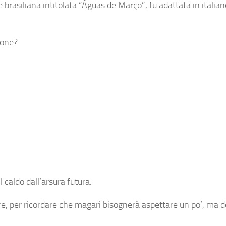
brasiliana intitolata “Águas de Março”, fu adattata in italiano 
zone?
l caldo dall’arsura futura.
re, per ricordare che magari bisognerà aspettare un po’, ma d