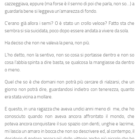
cazzeggiava, eppure (ma forse è il senno di poi che parla, non so…) a
guardarla bene si leggeva un’amarezza di fondo.
C’erano già allora i semi? O è stato un crollo veloce? Fatto sta che
sembra si sia suicidata, poco dopo essere andata a vivere da sola.
Ha deciso che non ne valeva la pena, non più.
L’ho detto, non la sentivo, non so cosa si portasse dentro e non so
cosa l’abbia spinta a dire basta, se qualcosa la mangiasse da dentro
o meno.
Quel che so è che domani non potrà più cercare di rialzarsi, che un
giorno non potrà dire, guardandosi indietro con tenerezza, quanto
era stata vicina a mollare.
E questo, in una ragazza che aveva undici anni meno di me, che ho
conosciuto quando non aveva ancora affrontato il mondo, che
poteva ancora conquistare il suo spazio con denti, unghie e lacrime,
mi lascia un amaro in bocca che non so descrivere ed, al contempo, il
desiderio di godere ancora più delle vittorie anche più piccole che ho