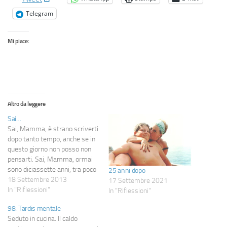
Telegram
Mi piace:
Altro da leggere
Sai…
Sai, Mamma, è strano scriverti
dopo tanto tempo, anche se in
questo giorno non posso non
pensarti. Sai, Mamma, ormai
sono diciassette anni, tra poco
25 anni dopo
sarà più la vita trascorsa
18 Settembre 2013
17 Settembre 2021
senza te che con te, e il dolore
In "Riflessioni"
In "Riflessioni"
che è sempre rimasto dentro
98. Tardis mentale
ha ora il sapore di una
Seduto in cucina. Il caldo
malinconia…