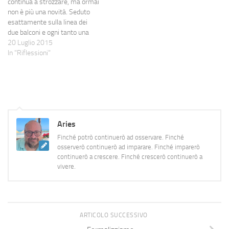
continua a strozzare, ma ormai
non è più una novità. Seduto
esattamente sulla linea dei
due balconi e ogni tanto una
lievissima brezza fa finta di
20 Luglio 2015
rinfrescare. O forse no, forse
In "Riflessioni"
ho solo le allucinazioni e il
ricordo per i 19 gradi di ieri
notte.Forse.Intanto…
Aries
Finché potrò continuerò ad osservare. Finché
osserverò continuerò ad imparare. Finché imparerò
continuerò a crescere. Finché crescerò continuerò a
vivere.
ARTICOLO SUCCESSIVO