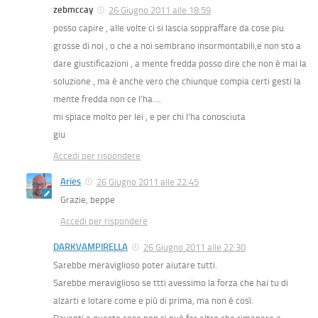
zebmccay
26 Giugno 2011 alle 18:59
posso capire , alle volte ci si lascia soppraffare da cose piu
grosse di noi , o che a noi sembrano insormontabili,e non sto a
dare giustificazioni , a mente fredda posso dire che non è mai la
soluzione , ma è anche vero che chiunque compia certi gesti la
mente fredda non ce l’ha….
mi spiace molto per lei , e per chi l’ha conosciuta
giu
Accedi per rispondere
Aries
26 Giugno 2011 alle 22:45
Grazie, beppe
Accedi per rispondere
DARKVAMPIRELLA
26 Giugno 2011 alle 22:30
Sarebbe meraviglioso poter aiutare tutti.
Sarebbe meraviglioso se ttti avessimo la forza che hai tu di
alzarti e lotare come e più di prima, ma non è così.