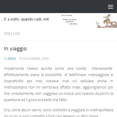
Salta al contenuto
STILL LIFE
In viaggio
DI
ARIES
·
16 NOVEMBRE 2009
Inizialmente l’avevo accolta come una novità interessante:
effettivamente avere la possibilità di telefonare, messaggiare e
(soprattutto per me) ricevere mail sul cellulare anche in
metropolitana non mi sembrava affatto male; aggiungiamoci poi
che, onestamente, non viaggiavo coi mezzi così spesso da pormi la
questione ed il gioco era bello che fatto.
Ora, come alcuni sanno, sono costretto a viaggiare in metropolitana
da un po’ e sarò costretto a farlo per almeno un altro mese.