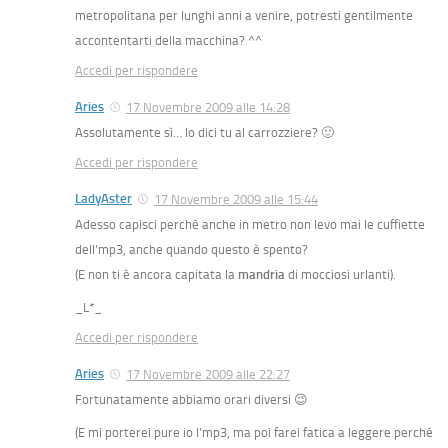
metropolitana per lunghi anni a venire, potresti gentilmente
accontentarti della macchina? ^^
Accedi per rispondere
Aries
17 Novembre 2009 alle 14:28
Assolutamente sì… lo dici tu al carrozziere? 🙂
Accedi per rispondere
LadyAster
17 Novembre 2009 alle 15:44
Adesso capisci perchè anche in metro non levo mai le cuffiette
dell’mp3, anche quando questo è spento?
(E non ti è ancora capitata la
mandria
di mocciosi urlanti).
_L*_
Accedi per rispondere
Aries
17 Novembre 2009 alle 22:27
Fortunatamente abbiamo orari diversi 😉
(E mi porterei pure io l’mp3, ma poi farei fatica a leggere perché