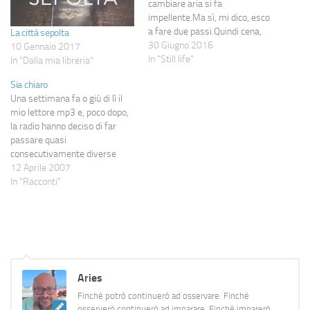
cambiare aria si fa
impellente.Ma sì, mi dico, esco
a fare due passi.Quindi cena,
La città sepolta
shorts, maglietta, birkenstock,
30 Giugno 2016
10 Gennaio 2017
caricabatterie portatile,
In "Still life"
In "Dalla mia libreria"
cuffiette e fuori.Prendo una
Sia chiaro
macchina elettrica e la
Una settimana fa o giù di lì il
parcheggio vicino alla Stazione
mio lettore mp3 e, poco dopo,
Centrale, giusto perché ho
la radio hanno deciso di far
voglia di camminare
passare quasi
partendo…
consecutivamente diverse
canzoni che avevamo un unico
12 Aprile 2007
tema conduttore: quello
In "Racconti"
dell'amore finito, della
nostalgia più o meno reale, di
ciò che prova chi lascia e chi è
lasciato.…
Aries
Finché potrò continuerò ad osservare. Finché
osserverò continuerò ad imparare. Finché imparerò