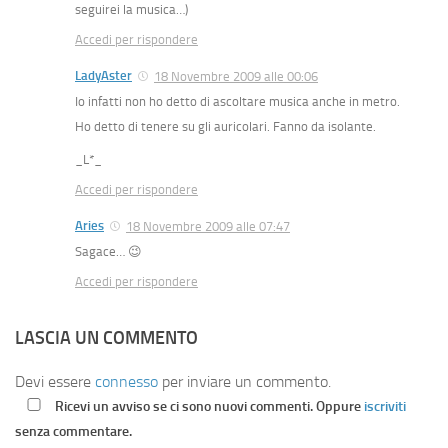
seguirei la musica…)
Accedi per rispondere
LadyAster
18 Novembre 2009 alle 00:06
Io infatti non ho detto di ascoltare musica anche in metro.
Ho detto di tenere su gli auricolari. Fanno da isolante.
_L*_
Accedi per rispondere
Aries
18 Novembre 2009 alle 07:47
Sagace… 😉
Accedi per rispondere
LASCIA UN COMMENTO
Devi essere
connesso
per inviare un commento.
Ricevi un avviso se ci sono nuovi commenti. Oppure
iscriviti
senza commentare.