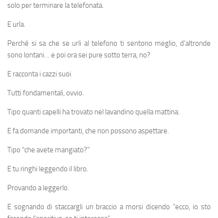
solo per terminare la telefonata.
E urla.
Perché si sa che se urli al telefono ti sentono meglio, d’altronde
sono lontani… e poi ora sei pure sotto terra, no?
E racconta i cazzi suoi.
Tutti fondamentali, ovvio.
Tipo quanti capelli ha trovato nel lavandino quella mattina.
E fa domande importanti, che non possono aspettare.
Tipo “che avete mangiato?”
E tu ringhi leggendo il libro.
Provando a leggerlo.
E sognando di staccargli un braccio a morsi dicendo “ecco, io sto