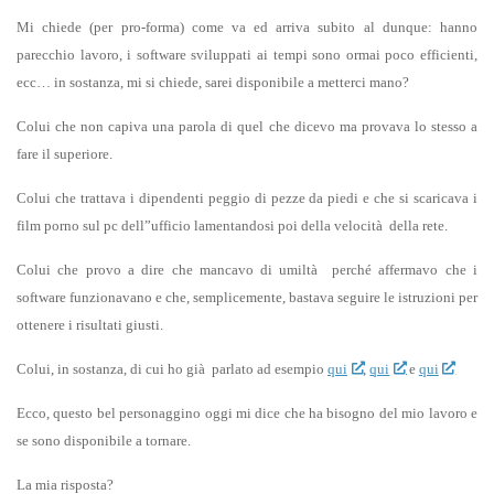
Mi chiede (per pro-forma) come va ed arriva subito al dunque: hanno
parecchio lavoro, i software sviluppati ai tempi sono ormai poco efficienti,
ecc… in sostanza, mi si chiede, sarei disponibile a metterci mano?
Colui che non capiva una parola di quel che dicevo ma provava lo stesso a
fare il superiore.
Colui che trattava i dipendenti peggio di pezze da piedi e che si scaricava i
film porno sul pc dell”ufficio lamentandosi poi della velocità della rete.
Colui che provo a dire che mancavo di umiltà perché affermavo che i
software funzionavano e che, semplicemente, bastava seguire le istruzioni per
ottenere i risultati giusti.
Colui, in sostanza, di cui ho già parlato ad esempio
qui
,
qui
e
qui
Ecco, questo bel personaggino oggi mi dice che ha bisogno del mio lavoro e
se sono disponibile a tornare.
La mia risposta?