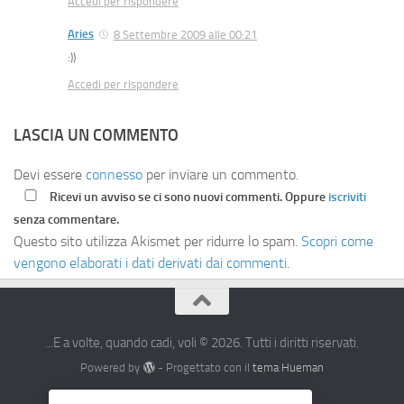
Accedi per rispondere
Aries
8 Settembre 2009 alle 00:21
:))
Accedi per rispondere
LASCIA UN COMMENTO
Devi essere
connesso
per inviare un commento.
Ricevi un avviso se ci sono nuovi commenti. Oppure
iscriviti
senza commentare.
Questo sito utilizza Akismet per ridurre lo spam.
Scopri come
vengono elaborati i dati derivati dai commenti
.
...E a volte, quando cadi, voli © 2026. Tutti i diritti riservati.
Powered by
- Progettato con il
tema Hueman