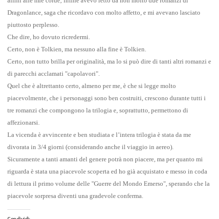
affini alle mie corde; infine avevo letto da non molto due romanzi di
Dragonlance, saga che ricordavo con molto affetto, e mi avevano lasciato
piuttosto perplesso.
Che dire, ho dovuto ricredermi.
Certo, non è Tolkien, ma nessuno alla fine è Tolkien.
Certo, non tutto brilla per originalità, ma lo si può dire di tanti altri romanzi e
di parecchi acclamati "capolavori".
Quel che è altrettanto certo, almeno per me, è che si legge molto
piacevolmente, che i personaggi sono ben costruiti, crescono durante tutti i
tre romanzi che compongono la trilogia e, soprattutto, permettono di
affezionarsi.
La vicenda è avvincente e ben studiata e l’intera trilogia è stata da me
divorata in 3/4 giorni (considerando anche il viaggio in aereo).
Sicuramente a tanti amanti del genere potrà non piacere, ma per quanto mi
riguarda è stata una piacevole scoperta ed ho già acquistato e messo in coda
di lettura il primo volume delle "Guerre del Mondo Emerso", sperando che la
piacevole sorpresa diventi una gradevole conferma.