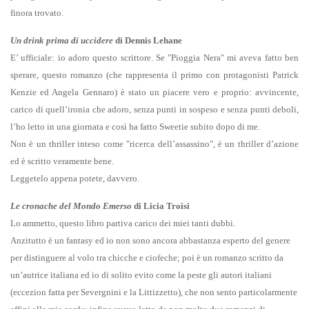
finora trovato.
Un drink prima di uccidere
di Dennis Lehane
E’ ufficiale: io adoro questo scrittore. Se "Pioggia Nera" mi aveva fatto ben
sperare, questo romanzo (che rappresenta il primo con protagonisti Patrick
Kenzie ed Angela Gennaro) è stato un piacere vero e proprio: avvincente,
carico di quell’ironia che adoro, senza punti in sospeso e senza punti deboli,
l’ho letto in una giornata e così ha fatto Sweetie subito dopo di me.
Non è un thriller inteso come "ricerca dell’assassino", è un thriller d’azione
ed è scritto veramente bene.
Leggetelo appena potete, davvero.
Le cronache del Mondo Emerso
di Licia Troisi
Lo ammetto, questo libro partiva carico dei miei tanti dubbi.
Anzitutto è un fantasy ed io non sono ancora abbastanza esperto del genere
per distinguere al volo tra chicche e ciofeche; poi è un romanzo scritto da
un’autrice italiana ed io di solito evito come la peste gli autori italiani
(eccezion fatta per Severgnini e la Littizzetto), che non sento particolarmente