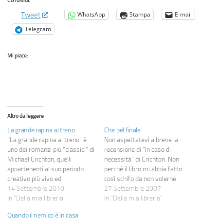
Condividi:
WhatsApp
Stampa
E-mail
Tweet
Telegram
Mi piace:
Altro da leggere
La grande rapina al treno
Che bel finale
"La grande rapina al treno" è
Non aspettatevi a breve la
uno dei romanzi più "classici" di
recensione di "In caso di
Michael Crichton, quelli
necessità" di Crichton. Non
appartenenti al suo periodo
perché il libro mi abbia fatto
creativo più vivo ed
così schifo da non volerne
interessante. Diversamente
14 Settembre 2010
parlare, altrimenti non avrei
27 Settembre 2007
dalla maggior parte delle sue
In "Dalla mia libreria"
mai fatto cenno a Next, e
In "Dalla mia libreria"
creazioni, in questo caso
neanche per particolare
Quando il nemico è in casa
abbiamo una vicenda
pigrizia. Semplicemente è