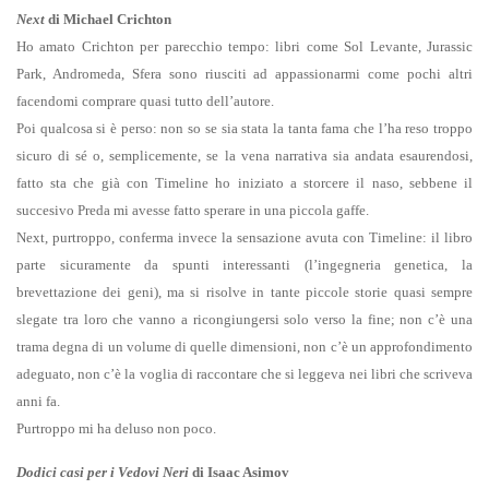
Next
di Michael Crichton
Ho amato Crichton per parecchio tempo: libri come Sol Levante, Jurassic
Park, Andromeda, Sfera sono riusciti ad appassionarmi come pochi altri
facendomi comprare quasi tutto dell’autore.
Poi qualcosa si è perso: non so se sia stata la tanta fama che l’ha reso troppo
sicuro di sé o, semplicemente, se la vena narrativa sia andata esaurendosi,
fatto sta che già con Timeline ho iniziato a storcere il naso, sebbene il
succesivo Preda mi avesse fatto sperare in una piccola gaffe.
Next, purtroppo, conferma invece la sensazione avuta con Timeline: il libro
parte sicuramente da spunti interessanti (l’ingegneria genetica, la
brevettazione dei geni), ma si risolve in tante piccole storie quasi sempre
slegate tra loro che vanno a ricongiungersi solo verso la fine; non c’è una
trama degna di un volume di quelle dimensioni, non c’è un approfondimento
adeguato, non c’è la voglia di raccontare che si leggeva nei libri che scriveva
anni fa.
Purtroppo mi ha deluso non poco.
Dodici casi per i Vedovi Neri
di Isaac Asimov