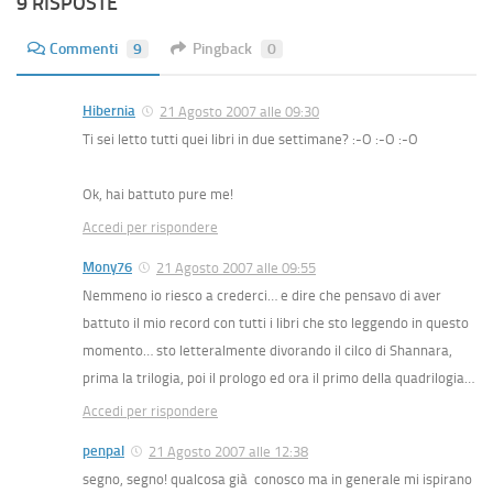
9 RISPOSTE
Commenti
9
Pingback
0
Hibernia
21 Agosto 2007 alle 09:30
Ti sei letto tutti quei libri in due settimane? :-O :-O :-O
Ok, hai battuto pure me!
Accedi per rispondere
Mony76
21 Agosto 2007 alle 09:55
Nemmeno io riesco a crederci… e dire che pensavo di aver
battuto il mio record con tutti i libri che sto leggendo in questo
momento… sto letteralmente divorando il cilco di Shannara,
prima la trilogia, poi il prologo ed ora il primo della quadrilogia…
Accedi per rispondere
penpal
21 Agosto 2007 alle 12:38
segno, segno! qualcosa già conosco ma in generale mi ispirano