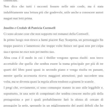
conosciuti.
Non dico che tutti i racconti fossero nelle mie corde, ma è stata
indubbiamente una lettura più che gradevole, utile anche a conoscere autori
magari mai letti prima.
Insolito e Credule
di Patricia Cornwell
Ci sono alcune cose che non sopporto nei romanzi della Cornwell.
In primo luogo non riesco a farmi piacere Kay Scarpetta, un personaggio fin
troppo passivo e lamentoso che troppe volte finisce nei guai non per colpa
sua e spesso ne esce non per merito suo.
Altra cosa è il modo in cui i thriller vengono spesso risolti: non trovo
accettabile che quella che sembra essere la trama principale per più di tre
quarti del libro passi quasi in secondo piano e venga risolta en passant,
mentre quella accessoria riceva maggiori attenzioni; può succedere una
volta, ma se diventa quasi la regola allora tendono a girarmi le scatole.
I pregi che, ovviamente, ci sono comunque stanno in uno stile leggibile e,
soprattutto, in una serie di comprimari che sembra crescere molto più della
protagonista e per i quali probabilmente farò lo sforzo di cercare di
proseguire la serie, sperando in un miglioramento dei punti deboli che ho