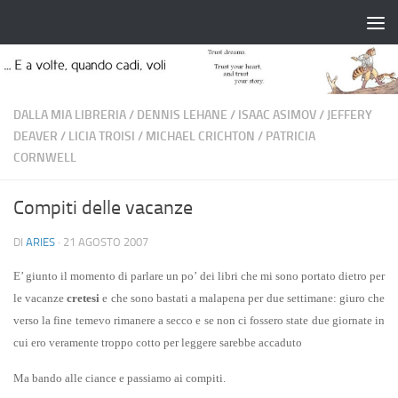
Salta al contenuto
DALLA MIA LIBRERIA
/
DENNIS LEHANE
/
ISAAC ASIMOV
/
JEFFERY
DEAVER
/
LICIA TROISI
/
MICHAEL CRICHTON
/
PATRICIA
CORNWELL
Compiti delle vacanze
DI
ARIES
·
21 AGOSTO 2007
E’ giunto il momento di parlare un po’ dei libri che mi sono portato dietro per
le vacanze
cretesi
e che sono bastati a malapena per due settimane: giuro che
verso la fine temevo rimanere a secco e se non ci fossero state due giornate in
cui ero veramente troppo cotto per leggere sarebbe accaduto
Ma bando alle ciance e passiamo ai compiti.