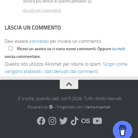
ancora più veloce di quanto pensassi 😉
Accedi per rispondere
LASCIA UN COMMENTO
Devi essere
connesso
per inviare un commento.
Ricevi un avviso se ci sono nuovi commenti. Oppure
iscriviti
senza commentare.
Questo sito utilizza Akismet per ridurre lo spam.
Scopri come
vengono elaborati i dati derivati dai commenti
.
...E a volte, quando cadi, voli © 2026. Tutti i diritti riservati.
Powered by
- Progettato con il
tema Hueman