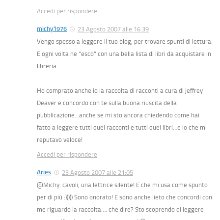
Accedi per rispondere
michy1976
23 Agosto 2007 alle 16:39
Vengo spesso a leggere il tuo blog, per trovare spunti di lettura.
E ogni volta ne “esco” con una bella lista di libri da acquistare in
libreria.
Ho comprato anche io la raccolta di racconti a cura di jeffrey
Deaver e concordo con te sulla buona riuscita della
pubblicazione…anche se mi sto ancora chiedendo come hai
fatto a leggere tutti quei racconti e tutti quei libri…e io che mi
reputavo veloce!
Accedi per rispondere
Aries
23 Agosto 2007 alle 21:05
@Michy: cavoli, una lettrice silente! E che mi usa come spunto
per di più :))))) Sono onorato! E sono anche lieto che concordi con
me riguardo la raccolta…. che dire? Sto scoprendo di leggere