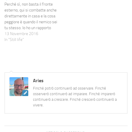
Perché sì, non basta il fronte
ambientata nel passato ed un
alquanto difficile recensire un
esterno, qui si combatte anche
tentativo di ricostruzione
libro quando si scopre che…
direttamente in casa e la cosa
storica durante la narrazione,
peggiore è quando il nemico sei
legata…
tu stesso. Io ho un rapporto
molto particolare con l'ordine:
13 Novembre 2016
non sono un generatore di
In "Still life"
entropia ambulante, ma tendo
a lasciare le cose piuttosto in
giro o,…
Aries
Finché potrò continuerò ad osservare. Finché
osserverò continuerò ad imparare. Finché imparerò
continuerò a crescere. Finché crescerò continuerò a
vivere.