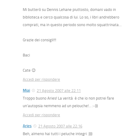
Mi butterò su Dennis Lehane piuttosto, domani vado in
biblioteca e cerco qualcosa di lui. Lo so, i libri andrebbero
comprati, ma in questo periodo sono molto squattrinata…
Grazie dei consigli!!!
Baci
Cate 😉
Accedi per rispondere
Miai
21 Agosto 2007 alle 22:11
Troppo buono Aries! La verità è che io non potrei fare
un’autopsia nemmeno ad un pelouche!… :-)))
Accedi per rispondere
Aries
21 Agosto 2007 alle 22:16
Beh, almeno hai tutti i peluche integri :))))