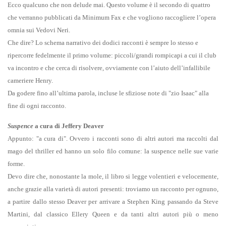
Ecco qualcuno che non delude mai. Questo volume è il secondo di quattro
che verranno pubblicati da Minimum Fax e che vogliono raccogliere l’opera
omnia sui Vedovi Neri.
Che dire? Lo schema narrativo dei dodici racconti è sempre lo stesso e
ripercorre fedelmente il primo volume: piccoli/grandi rompicapi a cui il club
va incontro e che cerca di risolvere, ovviamente con l’aiuto dell’infallibile
cameriere Henry.
Da godere fino all’ultima parola, incluse le sfiziose note di "zio Isaac" alla
fine di ogni racconto.
Suspence
a cura di Jeffery Deaver
Appunto: "a cura di". Ovvero i racconti sono di altri autori ma raccolti dal
mago del thriller ed hanno un solo filo comune: la suspence nelle sue varie
forme.
Devo dire che, nonostante la mole, il libro si legge volentieri e velocemente,
anche grazie alla varietà di autori presenti: troviamo un racconto per ognuno,
a partire dallo stesso Deaver per arrivare a Stephen King passando da Steve
Martini, dal classico Ellery Queen e da tanti altri autori più o meno