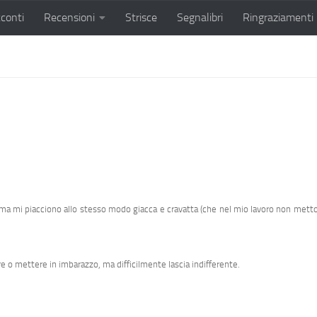
conti
Recensioni
Strisce
Segnalibri
Ringraziamenti
 ma mi piacciono allo stesso modo giacca e cravatta (che nel mio lavoro non metto
e o mettere in imbarazzo, ma difficilmente lascia indifferente.