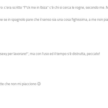
ro: c’era scritto “f*ck me in Ibiza” c’è chi si cerca le rogne, secondo 
e se in spagnolo pare che il senso sia una cosa fighissima, a me non pi
sexy per lavorare!”, ma con l’uso ed il tempo s’è distrutta, peccato!
tte che non mi piacciono 😉