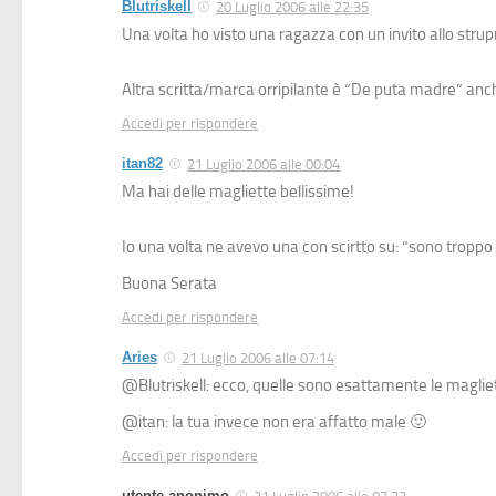
Blutriskell
20 Luglio 2006 alle 22:35
Una volta ho visto una ragazza con un invito allo strup
Altra scritta/marca orripilante è “De puta madre” anch
Accedi per rispondere
itan82
21 Luglio 2006 alle 00:04
Ma hai delle magliette bellissime!
Io una volta ne avevo una con scirtto su: “sono troppo 
Buona Serata
Accedi per rispondere
Aries
21 Luglio 2006 alle 07:14
@Blutriskell: ecco, quelle sono esattamente le maglie
@itan: la tua invece non era affatto male 🙂
Accedi per rispondere
utente anonimo