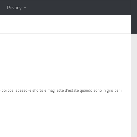
Privacy
 poi così spesso) e shorts e magliette d’estate quando sono in giro per i