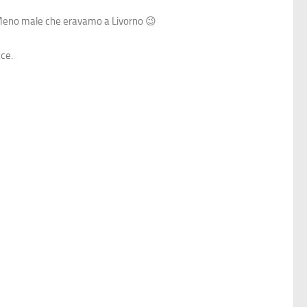
me. Meno male che eravamo a Livorno 😉
ace.