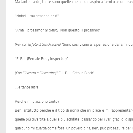
Ma tante, tante, tante sono quelle che ancora aspiro a farmi o a comprar
"Nobel… ma neanche brut"
"Ama il prossimo"
(e dietro)
"Non questo, il prossimo"
(Poi, con la foto di Stitch sopra)
"Sono così vicino alla perfezione da farmi qu
"F. B. I. (Female Body Inspector)"
(Con Silvestro e Silvestrino)
"C. I. B. – Cats In Black"
… e tante altre
Perché mi piacciono tanto?
Beh, anzitutto perché è il tipo di ironia che mi piace e mi rappresenta
quelle più divertite a quelle più schifate, passando per i vari gradi di
qualcuno mi guarda come fossi un povero pirla, beh, può proseguire per l