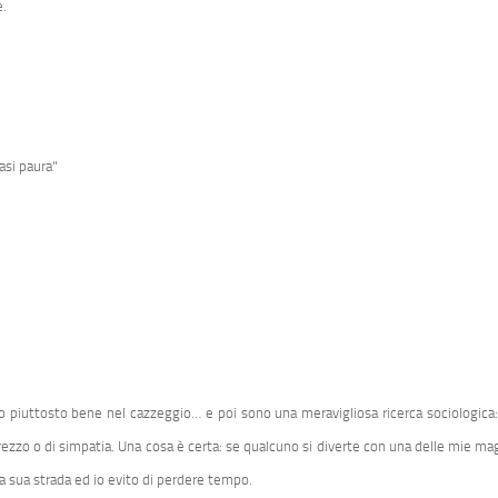
e.
asi paura"
no piuttosto bene nel cazzeggio… e poi sono una meravigliosa ricerca sociologica:
 disprezzo o di simpatia. Una cosa è certa: se qualcuno si diverte con una delle mi
a sua strada ed io evito di perdere tempo.