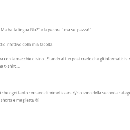
Ma hai la lingua Blu?” e la pecora ” ma sei pazza!”
tie infettive della mia facoltà .
a con le macchie di vino…Stando al tuo post credo che gli informatici si 
na t-shirt….
li che ogni tanto cercano di mimetizzarsi 🙂 Io sono della seconda categ
 shorts e maglietta 🙂