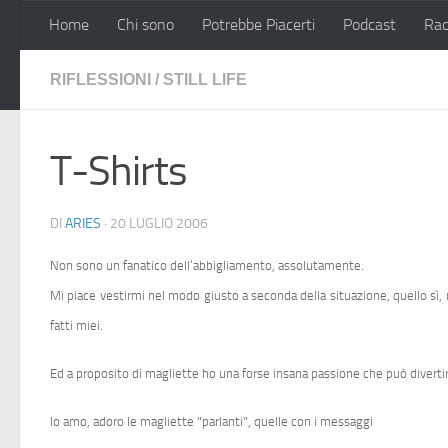
Home
Chi sono
Potrebbe Piacerti
Podcast
Rac
Salta al contenuto
RIFLESSIONI
/
STILL LIFE
T-Shirts
DI
ARIES
·
20 LUGLIO 2006
Non sono un fanatico dell’abbigliamento, assolutamente.
Mi piace vestirmi nel modo giusto a seconda della situazione, quello sì,
fatti miei.
Ed a proposito di magliette ho una forse insana passione che può divertir
Io amo, adoro le magliette "parlanti", quelle con i messaggi