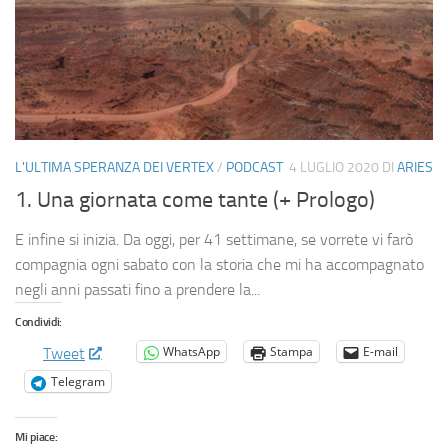
L'ULTIMA SPERANZA DEI VERTEX
/
PODCAST
4 LUGLIO 2020
DI
ARIES
1. Una giornata come tante (+ Prologo)
E infine si inizia. Da oggi, per 41 settimane, se vorrete vi farò
compagnia ogni sabato con la storia che mi ha accompagnato
negli anni passati fino a prendere la...
Condividi:
WhatsApp
Stampa
E-mail
Tweet
Telegram
Mi piace: