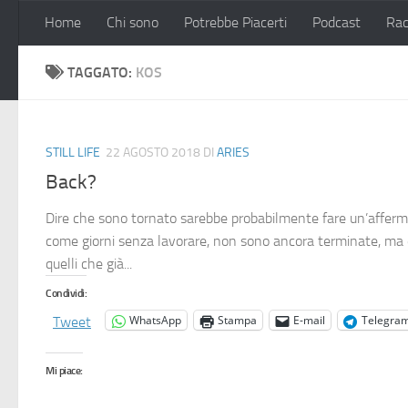
Home
Chi sono
Potrebbe Piacerti
Podcast
Rac
Salta al contenuto
TAGGATO:
KOS
STILL LIFE
22 AGOSTO 2018
DI
ARIES
Back?
Dire che sono tornato sarebbe probabilmente fare un’afferma
come giorni senza lavorare, non sono ancora terminate, ma di 
quelli che già...
Condividi:
WhatsApp
Stampa
E-mail
Telegra
Tweet
Mi piace: