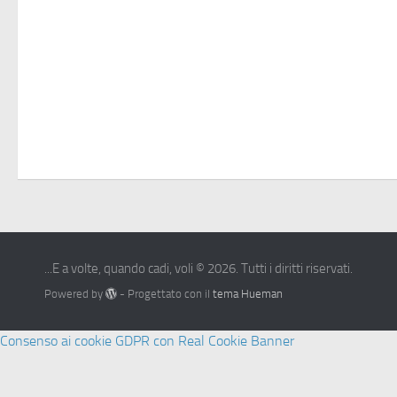
...E a volte, quando cadi, voli © 2026. Tutti i diritti riservati.
Powered by
- Progettato con il
tema Hueman
Consenso ai cookie GDPR con Real Cookie Banner