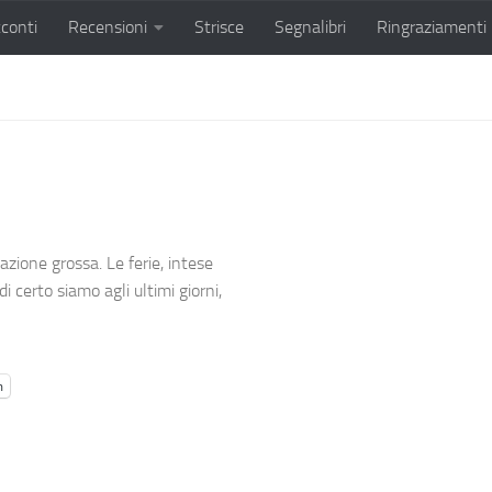
conti
Recensioni
Strisce
Segnalibri
Ringraziamenti
zione grossa. Le ferie, intese
certo siamo agli ultimi giorni,
m