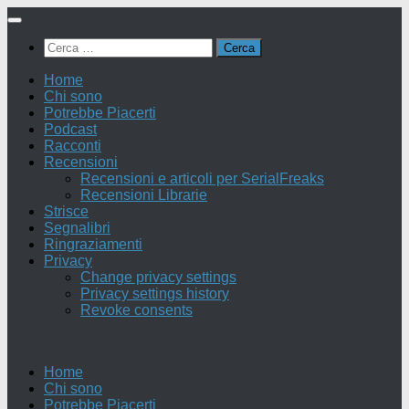
Salta
al
Ricerca
contenuto
per:
Home
Chi sono
Potrebbe Piacerti
Podcast
Racconti
Recensioni
Recensioni e articoli per SerialFreaks
Recensioni Librarie
Strisce
Segnalibri
Ringraziamenti
Privacy
Change privacy settings
Privacy settings history
Revoke consents
Home
Chi sono
Potrebbe Piacerti