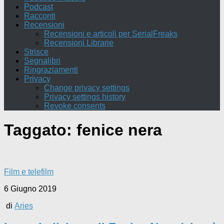
Podcast
Racconti
Recensioni
Recensioni e articoli per SerialFreaks
Recensioni Librarie
Strisce
Segnalibri
Ringraziamenti
Privacy
Change privacy settings
Privacy settings history
Revoke consents
Taggato:
fenice nera
Film e telefilm
6 Giugno 2019
di
Aries