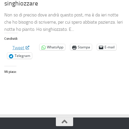
singhiozzare
Non so di preciso dove andrà questo post, ma è da ieri notte
che ho bisogno di scriverne, per cui spero abbiate pazienza. Ieri
notte ho pianto. Ho singhiozzato. E...
Condividi:
WhatsApp
Stampa
E-mail
Tweet
Telegram
Mi piace: