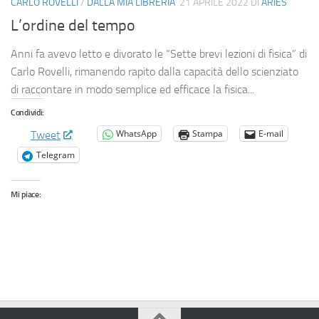
CARLO ROVELLI
/
DALLA MIA LIBRERIA
21 APRILE 2022
DI
ARIES
L’ordine del tempo
Anni fa avevo letto e divorato le “Sette brevi lezioni di fisica” di
Carlo Rovelli, rimanendo rapito dalla capacità dello scienziato
di raccontare in modo semplice ed efficace la fisica...
Condividi:
WhatsApp
Stampa
E-mail
Tweet
Telegram
Mi piace: