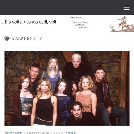
Salta al contenuto
TAGGATO:
BUFFY
PODCAST
3 SETTEMBRE 2019
DI
ARIES