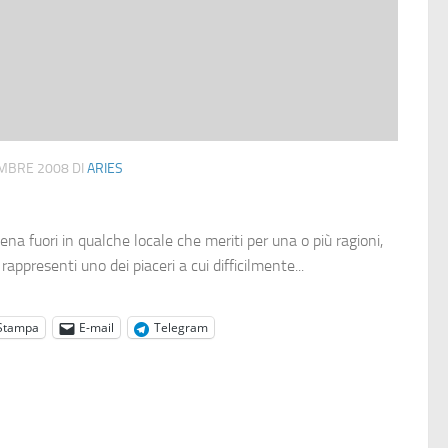
MBRE 2008
DI
ARIES
a fuori in qualche locale che meriti per una o più ragioni,
ppresenti uno dei piaceri a cui difficilmente...
Stampa
E-mail
Telegram