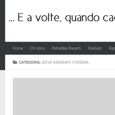
Salta al contenuto
Home
Chi sono
Potrebbe Piacerti
Podcast
Rac
CATEGORIA:
DOVE ANDIAMO STASERA