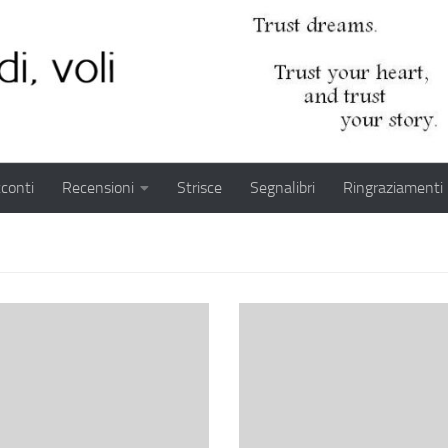
conti
Recensioni
Strisce
Segnalibri
Ringraziamenti