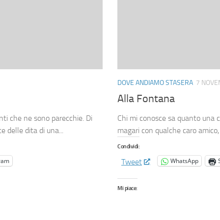
DOVE ANDIAMO STASERA
7 NOVE
Alla Fontana
enti che ne sono parecchie. Di
Chi mi conosce sa quanto una cen
 delle dita di una...
magari con qualche caro amico, ra
Condividi:
ram
WhatsApp
Tweet
Mi piace: