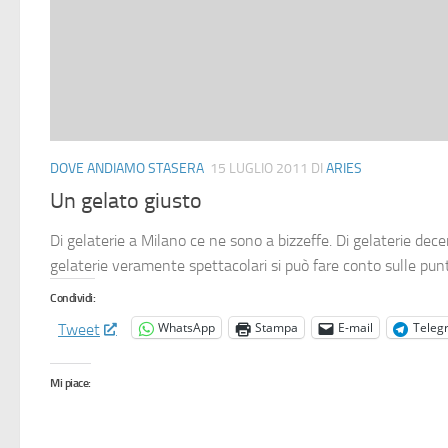
DOVE ANDIAMO STASERA
15 LUGLIO 2011
DI
ARIES
Un gelato giusto
Di gelaterie a Milano ce ne sono a bizzeffe. Di gelaterie dec
gelaterie veramente spettacolari si può fare conto sulle punte
Condividi:
WhatsApp
Stampa
E-mail
Teleg
Tweet
Mi piace: